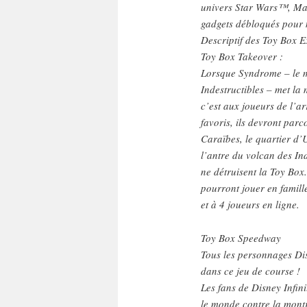
univers Star Wars™, Marve
gadgets débloqués pour 
Descriptif des Toy Box 
Toy Box Takeover :
Lorsque Syndrome – le m
Indestructibles – met la
c’est aux joueurs de l’ar
favoris, ils devront par
Caraïbes, le quartier d
l’antre du volcan des In
ne détruisent la Toy Box.
pourront jouer en famill
et à 4 joueurs en ligne.
Toy Box Speedway
Tous les personnages Dis
dans ce jeu de course !
Les fans de Disney Infini
le monde contre la mont