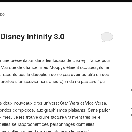
DÉO
Disney Infinity 3.0
er à une présentation dans les locaux de Disney France pour
.0. Manque de chance, mes Moopys étaient occupés, ils ne
s raconte pas la déception de ne pas avoir pu être un des
reilles s’en souviennent encore) ni de ne pas avoir pu
 deux nouveaux gros univers: Star Wars et Vice-Versa.
ndes complexes, aux graphismes plaisants. Sans parler
blimes. Je les trouve d’une facture vraiment très belle,
t elles se rapprochent des personnages dont elles
 les collectionner dans une vitrine vu le niveau).