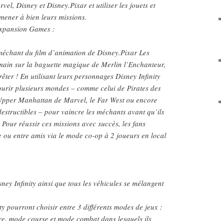
l, Disney et Disney.Pixar et utiliser les jouets et
mener à bien leurs missions.
Expansion Games :
échant du film d’animation de Disney.Pixar Les
 main sur la baguette magique de Merlin l’Enchanteur,
rêter ! En utilisant leurs personnages Disney Infinity
courir plusieurs mondes – comme celui de Pirates des
’Upper Manhattan de Marvel, le Far West ou encore
destructibles – pour vaincre les méchants avant qu’ils
 Pour réussir ces missions avec succès, les fans
e ou entre amis via le mode co-op à 2 joueurs en local
ney Infinity ainsi que tous les véhicules se mélangent
ty pourront choisir entre 3 différents modes de jeux :
re, mode course et mode combat dans lesquels ils