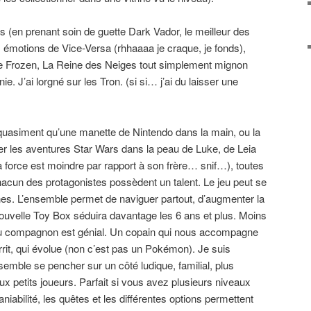
rs (en prenant soin de guette Dark Vador, le meilleur des
 émotions de Vice-Versa (rhhaaaa je craque, je fonds),
e Frozen, La Reine des Neiges tout simplement mignon
. J’ai lorgné sur les Tron. (si si… j’ai du laisser une
a quasiment qu’une manette de Nintendo dans la main, ou la
 les aventures Star Wars dans la peau de Luke, de Leia
a force est moindre par rapport à son frère… snif…), toutes
acun des protagonistes possèdent un talent. Le jeu peut se
ines. L’ensemble permet de naviguer partout, d’augmenter la
nouvelle Toy Box séduira davantage les 6 ans et plus. Moins
dée du compagnon est génial. Un copain qui nous accompagne
rrit, qui évolue (non c’est pas un Pokémon). Je suis
 semble se pencher sur un côté ludique, familial, plus
x petits joueurs. Parfait si vous avez plusieurs niveaux
abilité, les quêtes et les différentes options permettent