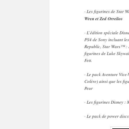
· Les figurines de Star 
Wren et Zed Orrelios
· L’édition spéciale Disn
PS4 de Sony incluant les
Republic, Star Wars™ : R
figurines de Luke Skywal
Fett.
· Le pack Aventure Vice-V
Colère) ainsi que les fi
Peur
· Les figurines Disney :
· Le pack de power di