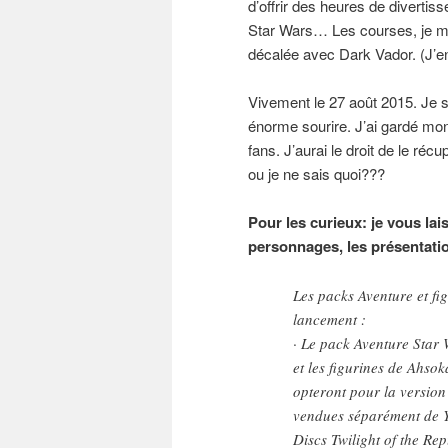
d’offrir des heures de diverti
Star Wars… Les courses, je me
décalée avec Dark Vador. (J’en
Vivement le 27 août 2015. Je s
énorme sourire. J’ai gardé mon
fans. J’aurai le droit de le réc
ou je ne sais quoi???
Pour les curieux: je vous lai
personnages, les présentatio
Les packs Aventure et fi
lancement :
· Le pack Aventure Star 
et les figurines de Ahso
opteront pour la version 
vendues séparément de Y
Discs Twilight of the Rep