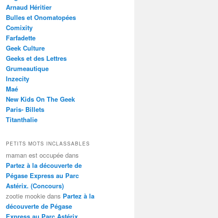
Arnaud Héritier
Bulles et Onomatopées
Comixity
Farfadette
Geek Culture
Geeks et des Lettres
Grumeautique
Inzecity
Maé
New Kids On The Geek
Paris- Billets
Titanthalie
PETITS MOTS INCLASSABLES
maman est occupée
dans
Partez à la découverte de
Pégase Express au Parc
Astérix. (Concours)
zootie mookie
dans
Partez à la
découverte de Pégase
Express au Parc Astérix.