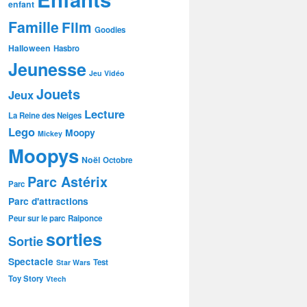
enfant
Famille
Film
Goodies
Halloween
Hasbro
Jeunesse
Jeu Vidéo
Jouets
Jeux
Lecture
La Reine des Neiges
Lego
Moopy
Mickey
Moopys
Noël
Octobre
Parc Astérix
Parc
Parc d'attractions
Peur sur le parc
Raiponce
sorties
Sortie
Spectacle
Test
Star Wars
Toy Story
Vtech