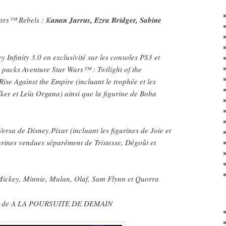
Wars™ Rebels : K
anan Jarrus, Ezra Bridger, Sabine
ey Infinity 3.0 en exclusivité sur les consoles PS3 et
 packs Aventure Star Wars™ : Twilight of the
ise Against the Empire (incluant le trophée et les
ker et Leïa Organa) ainsi que la figurine de Boba
ersa de Disney.Pixar (incluant les figurines de Joie et
gurines vendues séparément de Tristesse, Dégoût et
 Mickey, Minnie, Mulan, Olaf, Sam Flynn et Quorra
scs de A LA POURSUITE DE DEMAIN