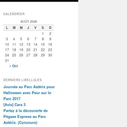
CALENDRIER
AOÛT 2026
L
M
M
J
V
S
D
1
2
3
4
5
6
7
8
9
10
11
12
13
14
15
16
17
18
19
20
21
22
23
24
25
26
27
28
29
30
31
« Oct
DERNIERS LIBELLULES
Journée au Parc Astérix pour
Halloween avec Peur sur le
Parc 2017
[Avis] Cars 3
Partez à la découverte de
Pégase Express au Parc
Astérix. (Concours)