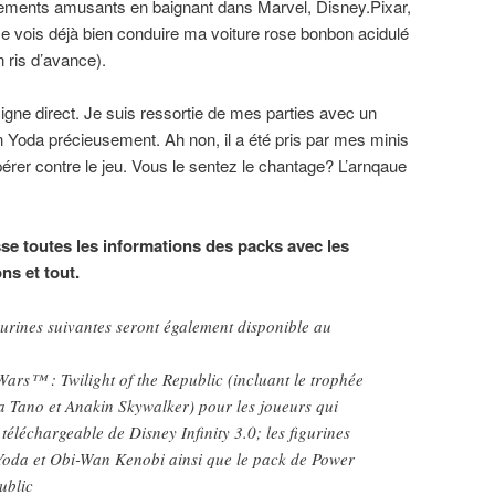
ssements amusants en baignant dans Marvel, Disney.Pixar,
 vois déjà bien conduire ma voiture rose bonbon acidulé
 ris d’avance).
igne direct. Je suis ressortie de mes parties avec un
 Yoda précieusement. Ah non, il a été pris par mes minis
upérer contre le jeu. Vous le sentez le chantage? L’arnqaue
sse toutes les informations des packs avec les
ns et tout.
gurines suivantes seront également disponible au
Wars™ : Twilight of the Republic (incluant le trophée
ka Tano et Anakin Skywalker) pour les joueurs qui
téléchargeable de Disney Infinity 3.0; les figurines
oda et Obi-Wan Kenobi ainsi que le pack de Power
ublic