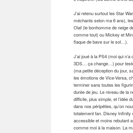
J’ai retenu surtout les Star Wa
méchants selon ma 6 ans), les
Olaf (le bonhomme de neige d
comme tout) ou Mickey et Minnie
flaque de bave sur le sol…).
J’ai joué à la PS4 (moi qui n’
3DS… ça change…) pour tester
(ma petite déception du jour, s
les émotions de Vice-Versa, ch
terminer sans toutes les figur
durée de jeu. Le niveau de la 
difficile, plus simple, et l’i
dans nos péripéties, qu’on nou
totalement fan. Disney Infinity
accessible et moins rebutant au
comme moi à la maison. La mani