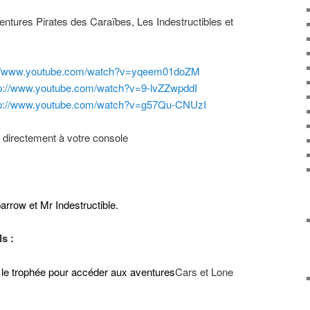
ntures Pirates des Caraïbes, Les Indestructibles et
://www.youtube.com/watch?
v=yqeem01doZM
tp://www.youtube.com/watch?
v=9-lvZZwpddI
tp://www.youtube.com/watch?
v=g57Qu-CNUzI
z
directement à votre console
arrow et Mr Indestructible.
s :
le trophée pour accéder aux aventures
Cars et Lone