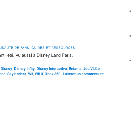
.
MUNAUTÉ DE FANS, GUIDES ET RESSOURCES
ant l’été. Vu aussi à Disney Land Paris.
Disney
,
Disney Infity
,
Disney Interactive
,
Enfants
,
Jeu Vidéo
,
nce
,
Skylanders
,
Wii
,
Wii U
,
Xbox 360
|
Laisser un commentaire