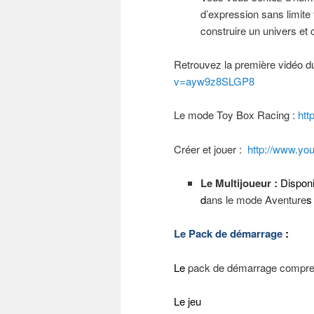
d’expression sans limite 
construire un univers et 
Retrouvez la première vidéo 
v=ayw9z8SLGP8
Le mode Toy Box Racing :
htt
Créer et jouer :
http://www.yo
Le Multijoueur :
Disponi
d
ans le mode Aventure
s
Le Pack de démarrage
:
Le
pack de démarrage compre
Le jeu