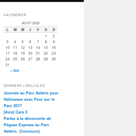
CALENDRIER
AOÛT 2026
L
M
M
J
V
S
D
1
2
3
4
5
6
7
8
9
10
11
12
13
14
15
16
17
18
19
20
21
22
23
24
25
26
27
28
29
30
31
« Oct
DERNIERS LIBELLULES
Journée au Parc Astérix pour
Halloween avec Peur sur le
Parc 2017
[Avis] Cars 3
Partez à la découverte de
Pégase Express au Parc
Astérix. (Concours)