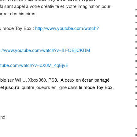
faisant appel à votre créativité et votre imagination pour
créer des histoires.
du mode Toy Box :
http://www.youtube.com/watch?
p://www.youtube.com/watch?
v=lLFOBjlCKUM
utube.com/watch?
v=bX0M_4qEjyE
ble sur
Wii U, Xbox360, PS
3.
A deux en écran partagé
et jusqu’à
quatre joueurs en ligne
dans le mode Toy Box.
nd :