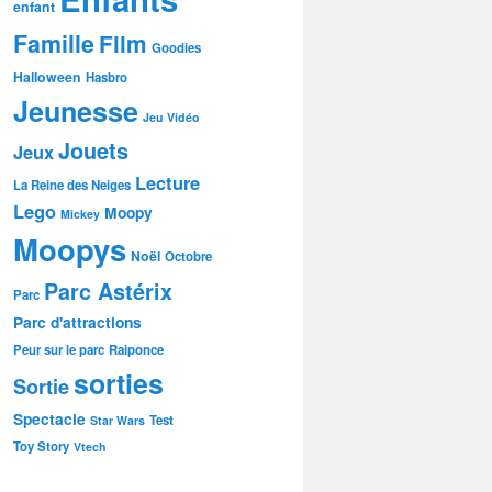
enfant
Famille
Film
Goodies
Halloween
Hasbro
Jeunesse
Jeu Vidéo
Jouets
Jeux
Lecture
La Reine des Neiges
Lego
Moopy
Mickey
Moopys
Noël
Octobre
Parc Astérix
Parc
Parc d'attractions
Peur sur le parc
Raiponce
sorties
Sortie
Spectacle
Test
Star Wars
Toy Story
Vtech