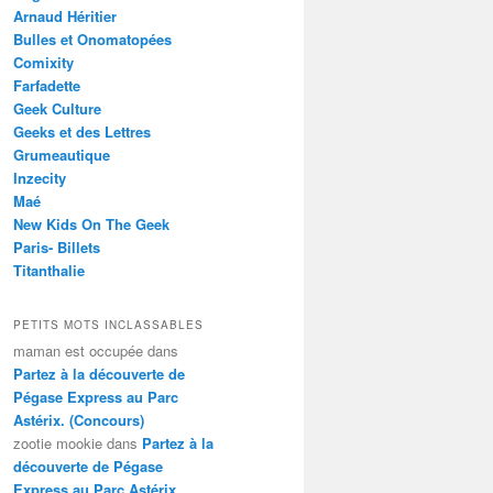
Arnaud Héritier
Bulles et Onomatopées
Comixity
Farfadette
Geek Culture
Geeks et des Lettres
Grumeautique
Inzecity
Maé
New Kids On The Geek
Paris- Billets
Titanthalie
PETITS MOTS INCLASSABLES
maman est occupée
dans
Partez à la découverte de
Pégase Express au Parc
Astérix. (Concours)
zootie mookie
dans
Partez à la
découverte de Pégase
Express au Parc Astérix.