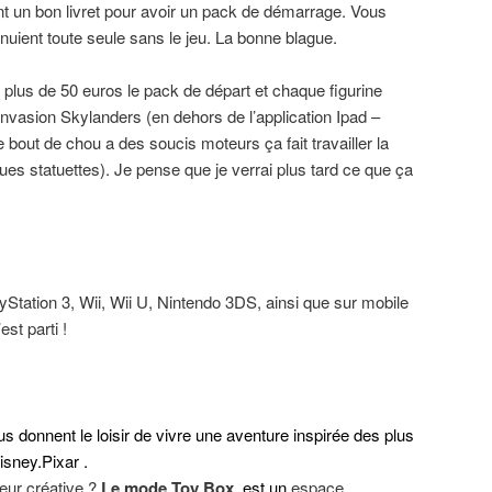
ient un bon livret pour avoir un pack de démarrage. Vous
nuient toute seule sans le jeu. La bonne blague.
 plus de 50 euros le pack de départ et chaque figurine
’invasion Skylanders (en dehors de l’application Ipad –
e bout de chou a des soucis moteurs ça fait travailler la
ues statuettes). Je pense que je verrai plus tard ce que ça
Station 3, Wii, Wii U, Nintendo 3DS, ainsi que sur mobile
st parti !
 donnent le loisir de vivre une aventure inspirée des plus
isney.Pixar .
ur créative ?
Le mode Toy Box
est un
espace