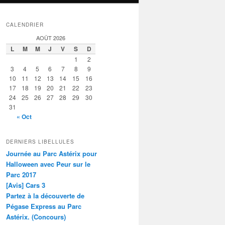
CALENDRIER
AOÛT 2026
L
M
M
J
V
S
D
1
2
3
4
5
6
7
8
9
10
11
12
13
14
15
16
17
18
19
20
21
22
23
24
25
26
27
28
29
30
31
« Oct
DERNIERS LIBELLULES
Journée au Parc Astérix pour
Halloween avec Peur sur le
Parc 2017
[Avis] Cars 3
Partez à la découverte de
Pégase Express au Parc
Astérix. (Concours)