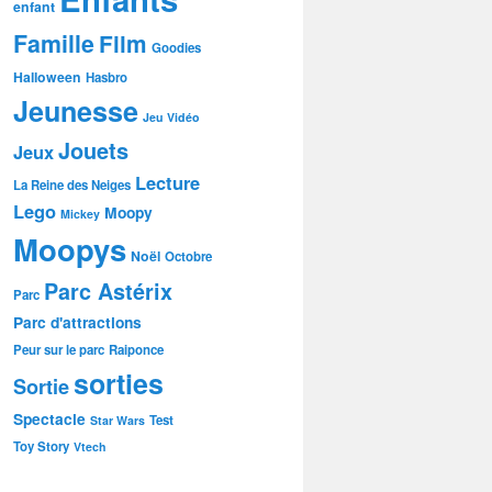
enfant
Famille
Film
Goodies
Halloween
Hasbro
Jeunesse
Jeu Vidéo
Jouets
Jeux
Lecture
La Reine des Neiges
Lego
Moopy
Mickey
Moopys
Noël
Octobre
Parc Astérix
Parc
Parc d'attractions
Peur sur le parc
Raiponce
sorties
Sortie
Spectacle
Test
Star Wars
Toy Story
Vtech