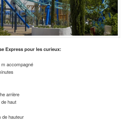
se Express pour les curieux:
 d’1 m accompagné
minutes
he arrière
m de haut
m de hauteur