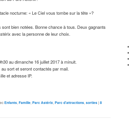
ctacle nocturne: « Le Ciel vous tombe sur la tête »?
ses sont bien notées. Bonne chance à tous. Deux gagnants
 Astérix avec la personne de leur choix.
 9h30 au dimanche 16 juillet 2017 à minuit.
 au sort et seront contactés par mail.
lle et adresse IP.
ec
Enfants
,
Famille
,
Parc Astérix
,
Parc d'attractions
,
sorties
|
8