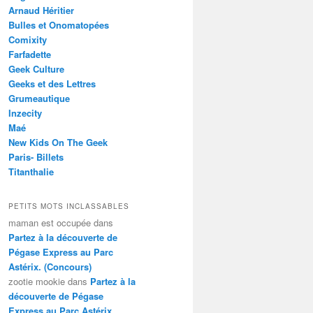
Arnaud Héritier
Bulles et Onomatopées
Comixity
Farfadette
Geek Culture
Geeks et des Lettres
Grumeautique
Inzecity
Maé
New Kids On The Geek
Paris- Billets
Titanthalie
PETITS MOTS INCLASSABLES
maman est occupée
dans
Partez à la découverte de
Pégase Express au Parc
Astérix. (Concours)
zootie mookie
dans
Partez à la
découverte de Pégase
Express au Parc Astérix.