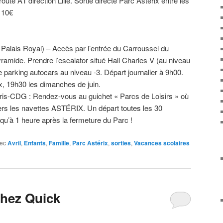
ute A1 direction Lille. Sortie directe Parc Astérix entre les
: 10€
Palais Royal) – Accès par l’entrée du Carroussel du
yramide. Prendre l’escalator situé Hall Charles V (au niveau
e parking autocars au niveau -3. Départ journalier à 9h00.
x, 19h30 les dimanches de juin.
is-CDG : Rendez-vous au guichet « Parcs de Loisirs » où
ers les navettes ASTÉRIX. Un départ toutes les 30
squ’à 1 heure après la fermeture du Parc !
ec
Avril
,
Enfants
,
Famille
,
Parc Astérix
,
sorties
,
Vacances scolaires
 chez Quick