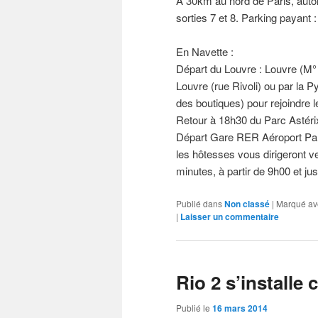
A 30km au nord de Paris, autoro
sorties 7 et 8. Parking payant 
En Navette :
Départ du Louvre : Louvre (M° 
Louvre (rue Rivoli) ou par la P
des boutiques) pour rejoindre l
Retour à 18h30 du Parc Astéri
Départ Gare RER Aéroport Par
les hôtesses vous dirigeront v
minutes, à partir de 9h00 et ju
Publié dans
Non classé
|
Marqué av
|
Laisser un commentaire
Rio 2 s’installe
Publié le
16 mars 2014