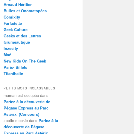
Arnaud Héritier
Bulles et Onomatopées
Comixity
Farfadette
Geek Culture
Geeks et des Lettres
Grumeautique
Inzecity
Maé
New Kids On The Geek
Paris- Billets
Titanthalie
PETITS MOTS INCLASSABLES
maman est occupée
dans
Partez à la découverte de
Pégase Express au Parc
Astérix. (Concours)
zootie mookie
dans
Partez à la
découverte de Pégase
Express au Parc Astérix.