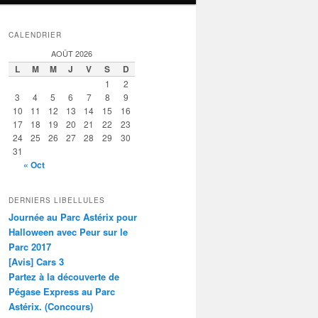
CALENDRIER
AOÛT 2026
L
M
M
J
V
S
D
1
2
3
4
5
6
7
8
9
10
11
12
13
14
15
16
17
18
19
20
21
22
23
24
25
26
27
28
29
30
31
« Oct
DERNIERS LIBELLULES
Journée au Parc Astérix pour
Halloween avec Peur sur le
Parc 2017
[Avis] Cars 3
Partez à la découverte de
Pégase Express au Parc
Astérix. (Concours)