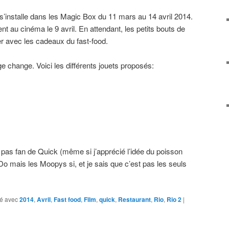
 s’installe dans les Magic Box du 11 mars au 14 avril 2014.
nt au cinéma le 9 avril. En attendant, les petits bouts de
er avec les cadeaux du fast-food.
 change. Voici les différents jouets proposés:
pas fan de Quick (même si j’apprécié l’idée du poisson
o mais les Moopys si, et je sais que c’est pas les seuls
é avec
2014
,
Avril
,
Fast food
,
Film
,
quick
,
Restaurant
,
Rio
,
Rio 2
|