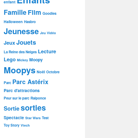
enfant
Famille
Film
Goodies
Halloween
Hasbro
Jeunesse
Jeu Vidéo
Jouets
Jeux
Lecture
La Reine des Neiges
Lego
Moopy
Mickey
Moopys
Noël
Octobre
Parc Astérix
Parc
Parc d'attractions
Peur sur le parc
Raiponce
sorties
Sortie
Spectacle
Test
Star Wars
Toy Story
Vtech