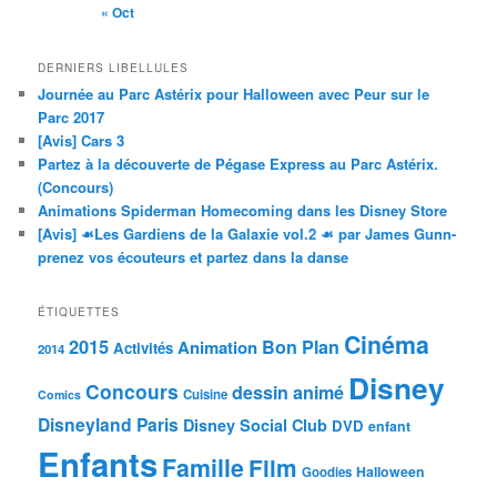
« Oct
DERNIERS LIBELLULES
Journée au Parc Astérix pour Halloween avec Peur sur le
Parc 2017
[Avis] Cars 3
Partez à la découverte de Pégase Express au Parc Astérix.
(Concours)
Animations Spiderman Homecoming dans les Disney Store
[Avis] ☙Les Gardiens de la Galaxie vol.2 ☙ par James Gunn-
prenez vos écouteurs et partez dans la danse
ÉTIQUETTES
Cinéma
2015
Bon Plan
Animation
Activités
2014
Disney
Concours
dessin animé
Cuisine
Comics
Disneyland Paris
Disney Social Club
DVD
enfant
Enfants
Famille
Film
Halloween
Goodies