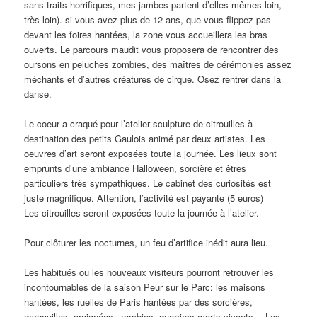
sans traits horrifiques, mes jambes partent d’elles-mêmes loin,
très loin). si vous avez plus de 12 ans, que vous flippez pas
devant les foires hantées, la zone vous accueillera les bras
ouverts. Le parcours maudit vous proposera de rencontrer des
oursons en peluches zombies, des maîtres de cérémonies assez
méchants et d’autres créatures de cirque. Osez rentrer dans la
danse.
Le coeur a craqué pour l’atelier sculpture de citrouilles à
destination des petits Gaulois animé par deux artistes. Les
oeuvres d’art seront exposées toute la journée. Les lieux sont
emprunts d’une ambiance Halloween, sorcière et êtres
particuliers très sympathiques. Le cabinet des curiosités est
juste magnifique. Attention, l’activité est payante (5 euros)
Les citrouilles seront exposées toute la journée à l’atelier.
Pour clôturer les nocturnes, un feu d’artifice inédit aura lieu.
Les habitués ou les nouveaux visiteurs pourront retrouver les
incontournables de la saison Peur sur le Parc: les maisons
hantées, les ruelles de Paris hantées par des sorcières,
gargouilles, araignées, zombies, guerriers morts-vivants… Les