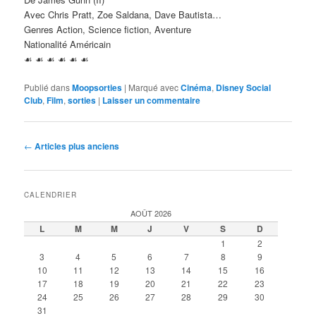
Avec Chris Pratt, Zoe Saldana, Dave Bautista…
Genres Action, Science fiction, Aventure
Nationalité Américain
☙ ☙ ☙ ☙ ☙ ☙
Publié dans
Moopsorties
|
Marqué avec
Cinéma
,
Disney Social
Club
,
Film
,
sorties
|
Laisser un commentaire
Navigation
←
Articles plus anciens
des
articles
CALENDRIER
AOÛT 2026
L
M
M
J
V
S
D
1
2
3
4
5
6
7
8
9
10
11
12
13
14
15
16
17
18
19
20
21
22
23
24
25
26
27
28
29
30
31