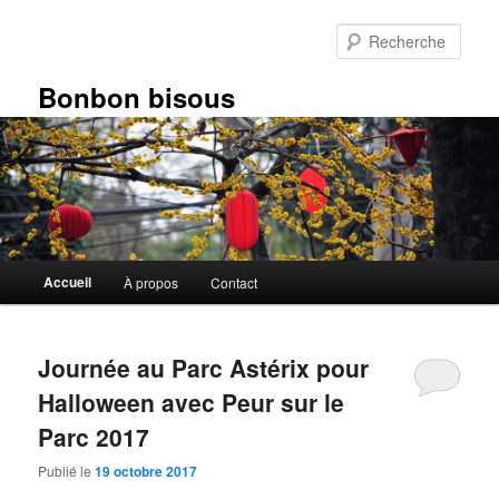
Aller
Aller
au
au
Rech
contenu
contenu
principal
secondaire
Bonbon bisous
Menu
Accueil
À propos
Contact
principal
Journée au Parc Astérix pour
Halloween avec Peur sur le
Parc 2017
Publié le
19 octobre 2017