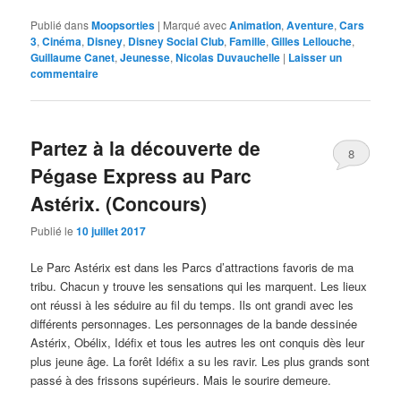
Publié dans
Moopsorties
|
Marqué avec
Animation
,
Aventure
,
Cars
3
,
Cinéma
,
Disney
,
Disney Social Club
,
Famille
,
Gilles Lellouche
,
Guillaume Canet
,
Jeunesse
,
Nicolas Duvauchelle
|
Laisser un
commentaire
Partez à la découverte de
8
Pégase Express au Parc
Astérix. (Concours)
Publié le
10 juillet 2017
Le Parc Astérix est dans les Parcs d’attractions favoris de ma
tribu. Chacun y trouve les sensations qui les marquent. Les lieux
ont réussi à les séduire au fil du temps. Ils ont grandi avec les
différents personnages. Les personnages de la bande dessinée
Astérix, Obélix, Idéfix et tous les autres les ont conquis dès leur
plus jeune âge. La forêt Idéfix a su les ravir. Les plus grands sont
passé à des frissons supérieurs. Mais le sourire demeure.