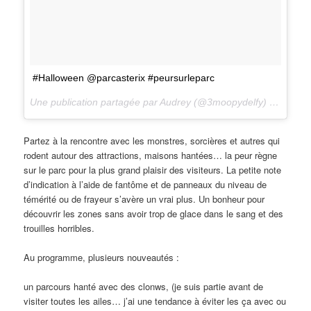
#Halloween @parcasterix #peursurleparc
Une publication partagée par Audrey (@3moopydelfy) le
14 Oct
Partez à la rencontre avec les monstres, sorcières et autres qui
rodent autour des attractions, maisons hantées… la peur règne
sur le parc pour la plus grand plaisir des visiteurs. La petite note
d’indication à l’aide de fantôme et de panneaux du niveau de
témérité ou de frayeur s’avère un vrai plus. Un bonheur pour
découvrir les zones sans avoir trop de glace dans le sang et des
trouilles horribles.
Au programme, plusieurs nouveautés :
un parcours hanté avec des clonws, (je suis partie avant de
visiter toutes les ailes… j’ai une tendance à éviter les ça avec ou