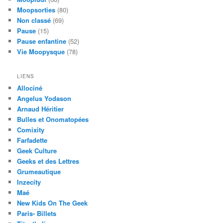
Moopsorties
(80)
Non classé
(69)
Pause
(15)
Pause enfantine
(52)
Vie Moopysque
(78)
LIENS
Allociné
Angelus Yodason
Arnaud Héritier
Bulles et Onomatopées
Comixity
Farfadette
Geek Culture
Geeks et des Lettres
Grumeautique
Inzecity
Maé
New Kids On The Geek
Paris- Billets