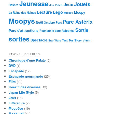
Jeunesse
Jouets
Jeux
Hasbro
Jeu Vidéo
Lecture
Lego
Moopy
La Reine des Neiges
Mickey
Moopys
Parc Astérix
Noël
Octobre
Parc
Sortie
Parc d'attractions
Peur sur le parc
Raiponce
sorties
Spectacle
Test
Toy Story
Star Wars
Vtech
RAYONS LIBELLULES
Chronique d'une Patate
(5)
DVD
(1)
Escapade
(17)
Escapade gourmande
(25)
Film
(13)
Geekitudes diverses
(13)
Japan Life Style
(5)
Jeux
(11)
Littérature
(7)
Moopéco
(19)
Moopludi
(68)