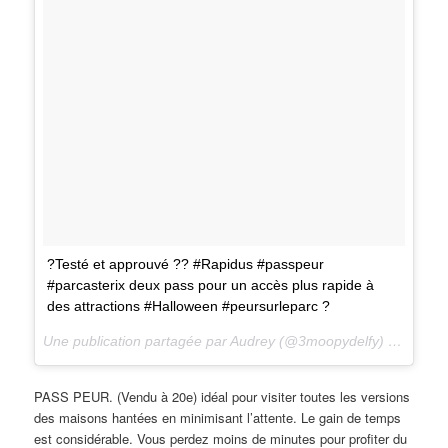
?Testé et approuvé ?? #Rapidus #passpeur
#parcasterix deux pass pour un accès plus rapide à
des attractions #Halloween #peursurleparc ?
Une publication partagée par Audrey (@3moopydelfy) le
14 Oct
PASS PEUR. (Vendu à 20e) idéal pour visiter toutes les versions
des maisons hantées en minimisant l’attente. Le gain de temps
est considérable. Vous perdez moins de minutes pour profiter du