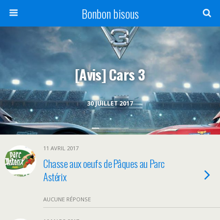
Bonbon bisous
[Avis] Cars 3
30 JUILLET 2017
11 AVRIL 2017
Chasse aux oeufs de Pâques au Parc
Astérix
AUCUNE RÉPONSE