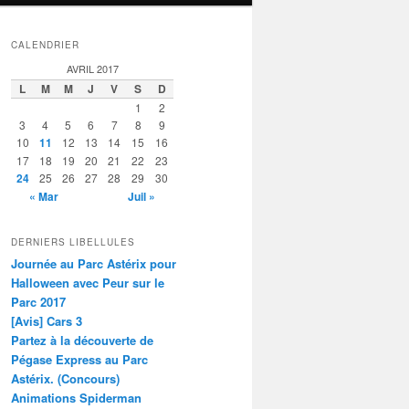
CALENDRIER
AVRIL 2017
L
M
M
J
V
S
D
1
2
3
4
5
6
7
8
9
10
11
12
13
14
15
16
17
18
19
20
21
22
23
24
25
26
27
28
29
30
« Mar
Juil »
DERNIERS LIBELLULES
Journée au Parc Astérix pour
Halloween avec Peur sur le
Parc 2017
[Avis] Cars 3
Partez à la découverte de
Pégase Express au Parc
Astérix. (Concours)
Animations Spiderman