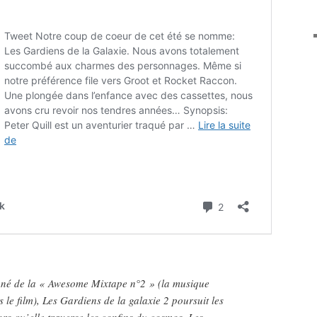
é de la « Awesome Mixtape n°2 » (la musique
le film), Les Gardiens de la galaxie 2 poursuit les
ors qu’elle traverse les confins du cosmos. Les