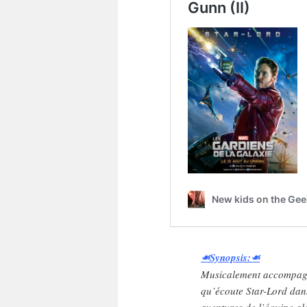
☙Synopsis:☙
Musicalement accompagn
qu’écoute Star-Lord dans 
aventures de l’équipe al