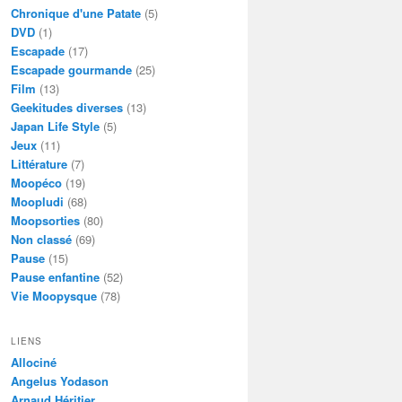
Chronique d'une Patate
(5)
DVD
(1)
Escapade
(17)
Escapade gourmande
(25)
Film
(13)
Geekitudes diverses
(13)
Japan Life Style
(5)
Jeux
(11)
Littérature
(7)
Moopéco
(19)
Moopludi
(68)
Moopsorties
(80)
Non classé
(69)
Pause
(15)
Pause enfantine
(52)
Vie Moopysque
(78)
LIENS
Allociné
Angelus Yodason
Arnaud Héritier