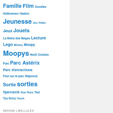
Famille
Film
Goodies
Halloween
Hasbro
Jeunesse
Jeu Vidéo
Jouets
Jeux
Lecture
La Reine des Neiges
Lego
Moopy
Mickey
Moopys
Noël
Octobre
Parc Astérix
Parc
Parc d'attractions
Peur sur le parc
Raiponce
sorties
Sortie
Spectacle
Test
Star Wars
Toy Story
Vtech
RAYONS LIBELLULES