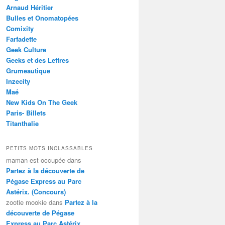
Arnaud Héritier
Bulles et Onomatopées
Comixity
Farfadette
Geek Culture
Geeks et des Lettres
Grumeautique
Inzecity
Maé
New Kids On The Geek
Paris- Billets
Titanthalie
PETITS MOTS INCLASSABLES
maman est occupée
dans
Partez à la découverte de
Pégase Express au Parc
Astérix. (Concours)
zootie mookie
dans
Partez à la
découverte de Pégase
Express au Parc Astérix.