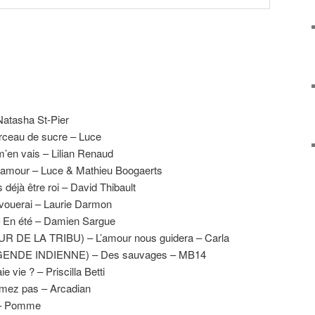
Natasha St-Pier
eau de sucre – Luce
n vais – Lilian Renaud
’amour – Luce & Mathieu Boogaerts
déjà être roi – David Thibault
vouerai – Laurie Darmon
En été – Damien Sargue
R DE LA TRIBU) – L’amour nous guidera – Carla
ENDE INDIENNE) – Des sauvages – MB14
 vie ? – Priscilla Betti
ez pas – Arcadian
t – Pomme