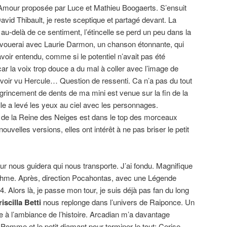
l’Amour proposée par Luce et Mathieu Boogaerts. S’ensuit
avid Thibault, je reste sceptique et partagé devant. La
 au-delà de ce sentiment, l’étincelle se perd un peu dans la
’avouerai avec Laurie Darmon, un chanson étonnante, qui
avoir entendu, comme si le potentiel n’avait pas été
ar la voix trop douce a du mal à coller avec l’image de
avoir vu Hercule… Question de ressenti. Ca n’a pas du tout
 grincement de dents de ma mini est venue sur la fin de la
e a levé les yeux au ciel avec les personnages.
 de la Reine des Neiges est dans le top des morceaux
ouvelles versions, elles ont intérêt à ne pas briser le petit
ur nous guidera qui nous transporte. J’ai fondu. Magnifique
 rythme. Après, direction Pocahontas, avec une Légende
 Alors là, je passe mon tour, je suis déjà pas fan du long
riscilla Betti
nous replonge dans l’univers de Raiponce. Un
e à l’ambiance de l’histoire. Arcadian m’a davantage
Pomme et le petit diamant pour terminer le tout: Cerise.