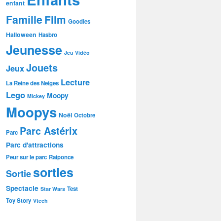
enfant
Famille
Film
Goodies
Halloween
Hasbro
Jeunesse
Jeu Vidéo
Jouets
Jeux
Lecture
La Reine des Neiges
Lego
Moopy
Mickey
Moopys
Noël
Octobre
Parc Astérix
Parc
Parc d'attractions
Peur sur le parc
Raiponce
sorties
Sortie
Spectacle
Test
Star Wars
Toy Story
Vtech