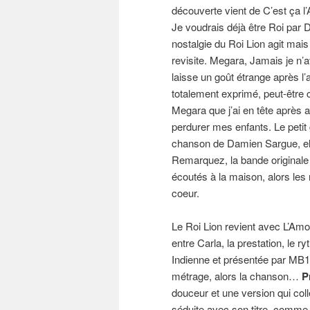
découverte vient de C’est ça 
Je voudrais déjà être Roi par D
nostalgie du Roi Lion agit mais
revisite. Megara, Jamais je n
laisse un goût étrange après l’
totalement exprimé, peut-être c
Megara que j’ai en tête après 
perdurer mes enfants. Le petit
chanson de Damien Sargue, ell
Remarquez, la bande originale
écoutés à la maison, alors les n
coeur.
Le Roi Lion revient avec L’Amo
entre Carla, la prestation, le
Indienne et présentée par MB14.
métrage, alors la chanson…
P
douceur et une version qui coll
séduite avec son titre, comme 