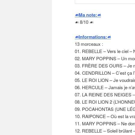
☙Ma note:☙
☙ 8/10 ☙
☙Informations:☙
13 morceaux :
01. REBELLE – Vers le ciel – 
02. MARY POPPINS – Un morc
03. FRÈRE DES OURS – Je m’e
04. CENDRILLON – C’est ça l
05. LE ROI LION – Je voudrais 
06. HERCULE – Jamais je n’a
07. LA REINE DES NEIGES – 
08. LE ROI LION 2 (L’HONNEU
09. POCAHONTAS (UNE LÉG
10. RAIPONCE – Où est la vraie
11. MARY POPPINS – Ne dorm
12. REBELLE – Soleil brûlan