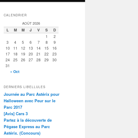
CALENDRIER
AOÛT 2026
L
M
M
J
V
S
D
1
2
3
4
5
6
7
8
9
10
11
12
13
14
15
16
17
18
19
20
21
22
23
24
25
26
27
28
29
30
31
« Oct
DERNIERS LIBELLULES
Journée au Parc Astérix pour
Halloween avec Peur sur le
Parc 2017
[Avis] Cars 3
Partez à la découverte de
Pégase Express au Parc
Astérix. (Concours)