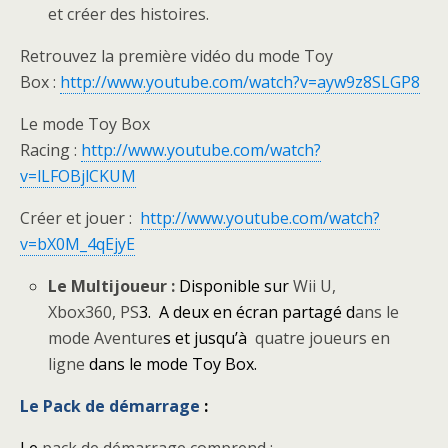
et créer des histoires.
Retrouvez la première vidéo du mode Toy
Box :
http://www.youtube.com/watch?
v=ayw9z8SLGP8
Le mode Toy Box
Racing :
http://www.youtube.com/watch?
v=lLFOBjlCKUM
Créer et jouer :
http://www.youtube.com/watch?
v=bX0M_4qEjyE
Le Multijoueur :
Disponible sur
Wii U,
Xbox360, PS
3.
A deux en écran partagé d
ans le
mode Aventure
s
et jusqu’à
quatre joueurs en
ligne
dans le mode Toy Box.
Le Pack de démarrage
:
Le
pack de démarrage comprend :