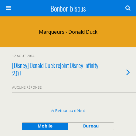
Bonbon bisous
Marqueurs › Donald Duck
12 AOÛT 2014
[Disney] Donald Duck rejoint Disney Infinity
2.0 !
AUCUNE RÉPONSE
Retour au début
Mobile
Bureau