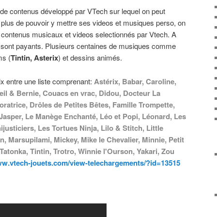
de contenus développé par VTech sur lequel on peut
n plus de pouvoir y mettre ses videos et musiques perso, on
e contenus musicaux et videos selectionnés par Vtech. A
us sont payants. Plusieurs centaines de musiques comme
ms (
Tintin, Asterix
) et dessins animés.
oix entre une liste comprenant:
Astérix, Babar, Caroline,
eil & Bernie, Couacs en vrac, Didou, Docteur La
oratrice, Drôles de Petites Bêtes, Famille Trompette,
s, Jasper, Le Manège Enchanté, Léo et Popi, Léonard, Les
usticiers, Les Tortues Ninja, Lilo & Stitch, Little
, Marsupilami, Mickey, Mike le Chevalier, Minnie, Petit
Tatonka, Tintin, Trotro, Winnie l'Ourson, Yakari, Zou
ww.vtech-jouets.com/view-telechargements/?id=13515