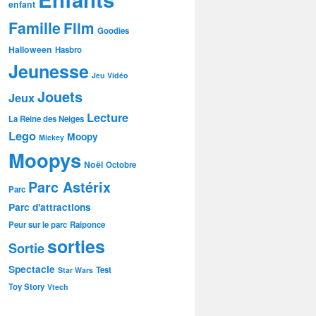
enfant
Famille
Film
Goodies
Halloween
Hasbro
Jeunesse
Jeu Vidéo
Jouets
Jeux
Lecture
La Reine des Neiges
Lego
Moopy
Mickey
Moopys
Noël
Octobre
Parc Astérix
Parc
Parc d'attractions
Peur sur le parc
Raiponce
sorties
Sortie
Spectacle
Test
Star Wars
Toy Story
Vtech