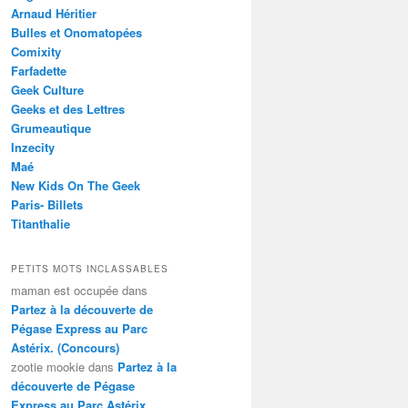
Arnaud Héritier
Bulles et Onomatopées
Comixity
Farfadette
Geek Culture
Geeks et des Lettres
Grumeautique
Inzecity
Maé
New Kids On The Geek
Paris- Billets
Titanthalie
PETITS MOTS INCLASSABLES
maman est occupée
dans
Partez à la découverte de
Pégase Express au Parc
Astérix. (Concours)
zootie mookie
dans
Partez à la
découverte de Pégase
Express au Parc Astérix.