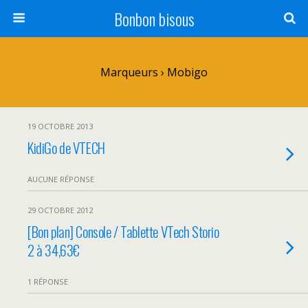
Bonbon bisous
Marqueurs › Mobigo
19 OCTOBRE 2013
KidiGo de VTECH
AUCUNE RÉPONSE
29 OCTOBRE 2012
[Bon plan] Console / Tablette VTech Storio
2 à 34,63€
1 RÉPONSE