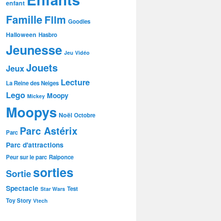
enfant
Famille
Film
Goodies
Halloween
Hasbro
Jeunesse
Jeu Vidéo
Jouets
Jeux
Lecture
La Reine des Neiges
Lego
Moopy
Mickey
Moopys
Noël
Octobre
Parc Astérix
Parc
Parc d'attractions
Peur sur le parc
Raiponce
sorties
Sortie
Spectacle
Test
Star Wars
Toy Story
Vtech