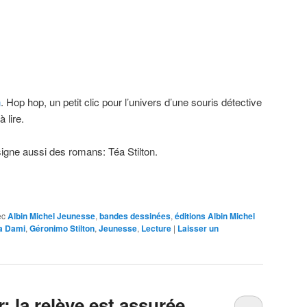
n
. Hop hop, un petit clic pour l’univers d’une souris détective
 lire.
igne aussi des romans: Téa Stilton.
ec
Albin Michel Jeunesse
,
bandes dessinées
,
éditions Albin Michel
ta Dami
,
Géronimo Stilton
,
Jeunesse
,
Lecture
|
Laisser un
 la relève est assurée