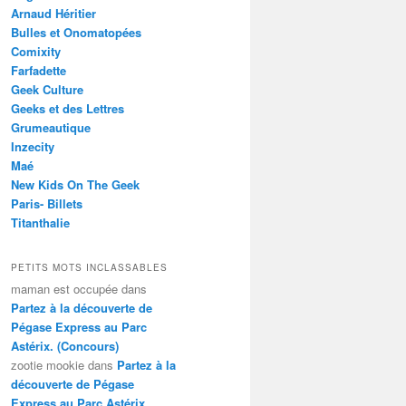
Arnaud Héritier
Bulles et Onomatopées
Comixity
Farfadette
Geek Culture
Geeks et des Lettres
Grumeautique
Inzecity
Maé
New Kids On The Geek
Paris- Billets
Titanthalie
PETITS MOTS INCLASSABLES
maman est occupée
dans
Partez à la découverte de
Pégase Express au Parc
Astérix. (Concours)
zootie mookie
dans
Partez à la
découverte de Pégase
Express au Parc Astérix.