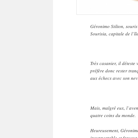
Géronimo Stilton, souris 
Sourisia, capitale de l’îl
Très casanier, il déteste 
préfère donc rester tranq
aux échecs avec son ne
Mais, malgré eux, l’avent
quatre coins du monde.
Heureusement, Géronimo 
insupportable et farceur