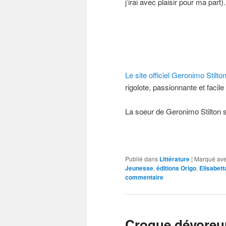
j’irai avec plaisir pour ma part).
Le site officiel Geronimo Stilto
rigolote, passionnante et facile à
La soeur de Geronimo Stilton s
Publié dans
Littérature
|
Marqué av
Jeunesse
,
éditions Origo
,
Elisabet
commentaire
Croque dévoreur: