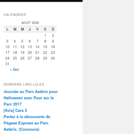
CALENDRIER
AOÛT 2026
L
M
M
J
V
S
D
1
2
3
4
5
6
7
8
9
10
11
12
13
14
15
16
17
18
19
20
21
22
23
24
25
26
27
28
29
30
31
« Oct
DERNIERS LIBELLULES
Journée au Parc Astérix pour
Halloween avec Peur sur le
Parc 2017
[Avis] Cars 3
Partez à la découverte de
Pégase Express au Parc
Astérix. (Concours)