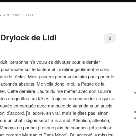
IQUE D’UNE PATATE
Drylock de Lidl
2
oduit, personne n’a voulu se dévouer pour le dernier
ur sauter sur le facteur et lui retirer gentiment le colis
sse de l’éclair. Mais pour se porter volontaire pour porter le
abonnés absents. Me voilà donc, moi, la Patate de la
er. Cette dernière, j’aurai du me méfier avec son sourire
 des croquettes ma kiki ». Toujours se demander ce qui se
trouvée embarquée avec ma puce de 4ans dans un article
, d’accord, j’ai adoré, en vrai, mais le dites pas, sinon
ur un chat indigne serait mis à mal. Attention, attention,
s Moopys ne portant presque plus de couches (et je refuse
 le net comme Maman et Papa Moop), j’ai accepté la mission