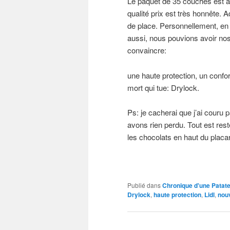
Le paquet de 35 couches est à
qualité prix est très honnête. 
de place. Personnellement, en 
aussi, nous pouvions avoir nos 
convaincre:
une haute protection, un confor
mort qui tue: Drylock.
Ps: je cacherai que j’ai couru
avons rien perdu. Tout est res
les chocolats en haut du placa
Publié dans
Chronique d'une Patat
Drylock
,
haute protection
,
Lidl
,
nouv