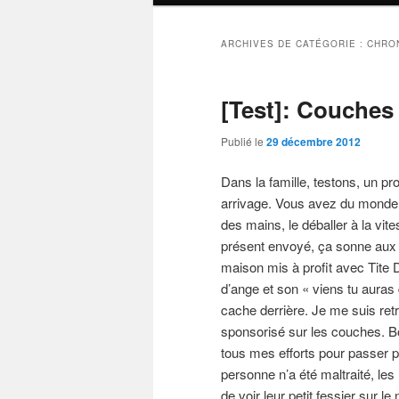
ARCHIVES DE CATÉGORIE :
CHRON
[Test]: Couches 
Publié le
29 décembre 2012
Dans la famille, testons, un pr
arrivage. Vous avez du monde po
des mains, le déballer à la vite
présent envoyé, ça sonne aux 
maison mis à profit avec Tite D
d’ange et son « viens tu auras
cache derrière. Je me suis re
sponsorisé sur les couches. Bon
tous mes efforts pour passer po
personne n’a été maltraité, le
de voir leur petit fessier sur