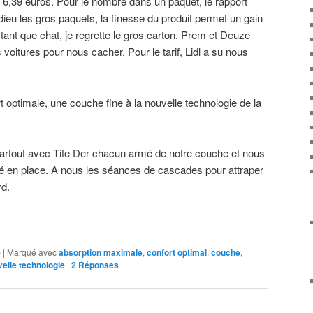
 6,39 euros. Pour le nombre dans un paquet, le rapport
Adieu les gros paquets, la finesse du produit permet un gain
tant que chat, je regrette le gros carton. Prem et Deuze
voitures pour nous cacher. Pour le tarif, Lidl a su nous
t optimale, une couche fine à la nouvelle technologie de la
 partout avec Tite Der chacun armé de notre couche et nous
té en place. A nous les séances de cascades pour attraper
rd.
e
|
Marqué avec
absorption maximale
,
confort optimal
,
couche
,
elle technologie
|
2
Réponses