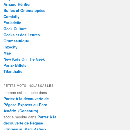
Arnaud Héritier
Bulles et Onomatopées
Comixity
Farfadette
Geek Culture
Geeks et des Lettres
Grumeautique
Inzecity
Maé
New Kids On The Geek
Paris- Billets
Titanthalie
PETITS MOTS INCLASSABLES
maman est occupée
dans
Partez à la découverte de
Pégase Express au Parc
Astérix. (Concours)
zootie mookie
dans
Partez à la
découverte de Pégase
Express au Parc Astérix.