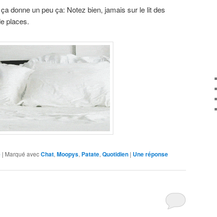
e ça donne un peu ça: Notez bien, jamais sur le lit des
e places.
e
|
Marqué avec
Chat
,
Moopys
,
Patate
,
Quotidien
|
Une
réponse