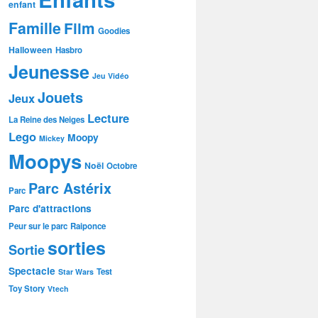
enfant
Famille
Film
Goodies
Halloween
Hasbro
Jeunesse
Jeu Vidéo
Jouets
Jeux
Lecture
La Reine des Neiges
Lego
Moopy
Mickey
Moopys
Noël
Octobre
Parc Astérix
Parc
Parc d'attractions
Peur sur le parc
Raiponce
sorties
Sortie
Spectacle
Test
Star Wars
Toy Story
Vtech