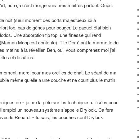
 Arf, non ça c’est moi, je suis mes maitres partout. Oups.
de nuit (seul moment des ports majestueux ici à
nfort top, pas de gênes pour bouger. Le paquet état bien
dos. Une absorption tip top, une finesse qui rend
. (Maman Moop est contente). Tite Der étant la marmotte de
les matins à la réveiller. Ben, oui, vous comprenez moi j’ai
ttes et de câlins.
 le moment, merci pour mes oreilles de chat. Le séant de ma
oublie même qu’elle a une couche et ne court plus le matin
niques de « je me la pête sur les techniques utilisées pour
l emploi un nouveau système s’appelle Drylock. Ca fera
vec le Renard: « tu sais, les couches sont Drylock