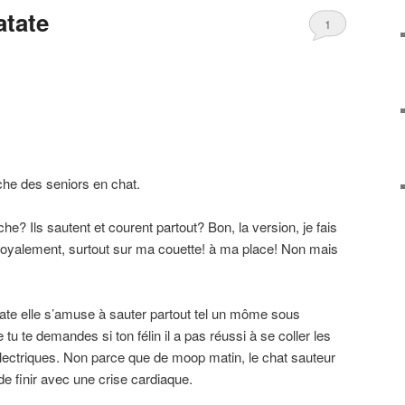
atate
1
nche des seniors en chat.
che? Ils sautent et courent partout? Bon, la version, je fais
ai royalement, surtout sur ma couette! à ma place! Non mais
tate elle s’amuse à sauter partout tel un môme sous
tu te demandes si ton félin il a pas réussi à se coller les
 électriques. Non parce que de moop matin, le chat sauteur
 de finir avec une crise cardiaque.