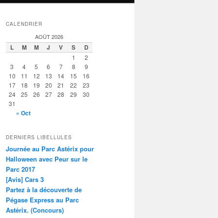
CALENDRIER
AOÛT 2026
L
M
M
J
V
S
D
1
2
3
4
5
6
7
8
9
10
11
12
13
14
15
16
17
18
19
20
21
22
23
24
25
26
27
28
29
30
31
« Oct
DERNIERS LIBELLULES
Journée au Parc Astérix pour
Halloween avec Peur sur le
Parc 2017
[Avis] Cars 3
Partez à la découverte de
Pégase Express au Parc
Astérix. (Concours)