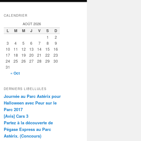
CALENDRIER
AOÛT 2026
L
M
M
J
V
S
D
1
2
3
4
5
6
7
8
9
10
11
12
13
14
15
16
17
18
19
20
21
22
23
24
25
26
27
28
29
30
31
« Oct
DERNIERS LIBELLULES
Journée au Parc Astérix pour
Halloween avec Peur sur le
Parc 2017
[Avis] Cars 3
Partez à la découverte de
Pégase Express au Parc
Astérix. (Concours)