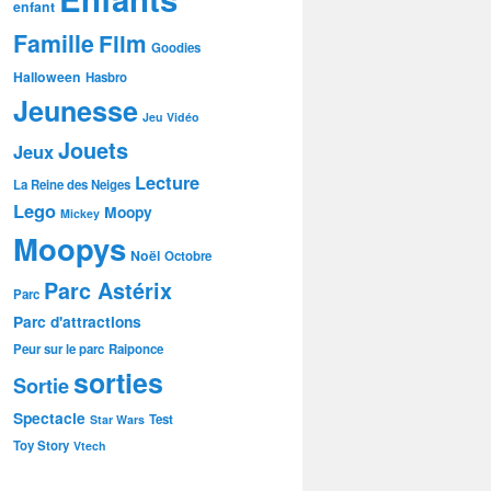
enfant
Famille
Film
Goodies
Halloween
Hasbro
Jeunesse
Jeu Vidéo
Jouets
Jeux
Lecture
La Reine des Neiges
Lego
Moopy
Mickey
Moopys
Noël
Octobre
Parc Astérix
Parc
Parc d'attractions
Peur sur le parc
Raiponce
sorties
Sortie
Spectacle
Test
Star Wars
Toy Story
Vtech