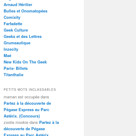
Arnaud Héritier
Bulles et Onomatopées
Comixity
Farfadette
Geek Culture
Geeks et des Lettres
Grumeautique
Inzecity
Maé
New Kids On The Geek
Paris- Billets
Titanthalie
PETITS MOTS INCLASSABLES
maman est occupée
dans
Partez à la découverte de
Pégase Express au Parc
Astérix. (Concours)
zootie mookie
dans
Partez à la
découverte de Pégase
Express au Parc Astérix.