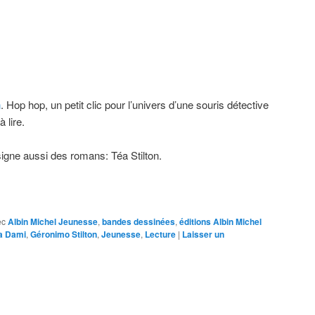
n
. Hop hop, un petit clic pour l’univers d’une souris détective
 lire.
igne aussi des romans: Téa Stilton.
ec
Albin Michel Jeunesse
,
bandes dessinées
,
éditions Albin Michel
ta Dami
,
Géronimo Stilton
,
Jeunesse
,
Lecture
|
Laisser un