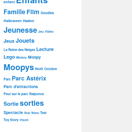
enfant
Famille
Film
Goodies
Halloween
Hasbro
Jeunesse
Jeu Vidéo
Jouets
Jeux
Lecture
La Reine des Neiges
Lego
Moopy
Mickey
Moopys
Noël
Octobre
Parc Astérix
Parc
Parc d'attractions
Peur sur le parc
Raiponce
sorties
Sortie
Spectacle
Test
Star Wars
Toy Story
Vtech