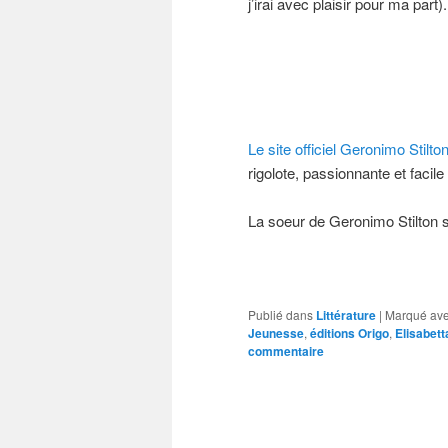
j’irai avec plaisir pour ma part).
Le site officiel Geronimo Stilto
rigolote, passionnante et facile à
La soeur de Geronimo Stilton s
Publié dans
Littérature
|
Marqué av
Jeunesse
,
éditions Origo
,
Elisabet
commentaire