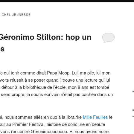
MICHEL JEUNESSE
Géronimo Stilton: hop un
es
e qui tenir comme dirait Papa Moop. Lui, ma pile, lui mon
ts réussit à se poser quand il trouve une lecture qui lui
 détour à la bibliothèque de l’école, mon 8 ans est tombé
 sens propre, la souris écrivain n’était pas cachée dans un
né, nous sommes allés en duo à la librairire
Mille Feuilles
le
ur au Premier Festival, histoire de conclure en beauté
 avons rencontré Geronimoooooooo. Et nous avons notre