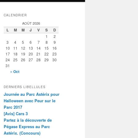
CALENDRIER
AOÛT 2026
L
M
M
J
V
S
D
1
2
3
4
5
6
7
8
9
10
11
12
13
14
15
16
17
18
19
20
21
22
23
24
25
26
27
28
29
30
31
« Oct
DERNIERS LIBELLULES
Journée au Parc Astérix pour
Halloween avec Peur sur le
Parc 2017
[Avis] Cars 3
Partez à la découverte de
Pégase Express au Parc
Astérix. (Concours)