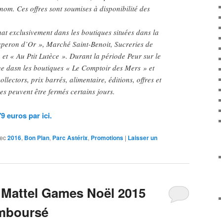
nom. Ces offres sont soumises à disponibilité des
hat exclusivement dans les boutiques situées dans la
aperon d’Or », Marché Saint-Benoit, Sucreries de
 et « Au Ptit Lutèce ». Durant la période Peur sur le
ue dasn les boutiques « Le Comptoir des Mers » et
llectors, prix barrés, alimentaire, éditions, offres et
s peuvent être fermés certains jours.
9 euros par ici.
ec
2016
,
Bon Plan
,
Parc Astérix
,
Promotions
|
Laisser un
 Mattel Games Noël 2015
mboursé