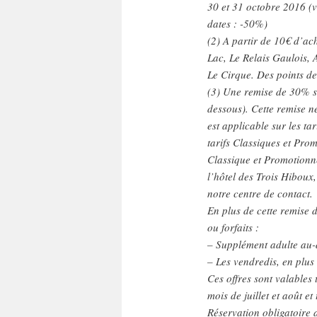
30 et 31 octobre 2016 (v
dates : -50%)
(2) A partir de 10€ d’ac
Lac, Le Relais Gaulois, 
Le Cirque. Des points de
(3) Une remise de 30% su
dessous). Cette remise n
est applicable sur les t
tarifs Classiques et Prom
Classique et Promotionne
l’hôtel des Trois Hiboux
notre centre de contact.
En plus de cette remise
ou forfaits :
– Supplément adulte au-d
– Les vendredis, en plus d
Ces offres sont valables 
mois de juillet et août e
Réservation obligatoire 