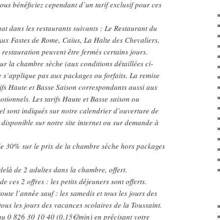
ous bénéficiez cependant d’un tarif exclusif pour ces
hat dans les restaurants suivants : Le Restaurant du
Aux Fastes de Rome, Caïus, La Halte des Chevaliers,
 restauration peuvent être fermés certains jours.
r la chambre sèche (aux conditions détaillées ci-
e s’applique pas aux packages ou forfaits. La remise
arifs Haute et Basse Saison correspondants aussi aux
otionnels. Les tarifs Haute et Basse saison ou
l sont indiqués sur notre calendrier d’ouverture de
, disponible sur notre site internet ou sur demande à
 de 30% sur le prix de la chambre sèche hors packages
elà de 2 adultes dans la chambre, offert.
e ces 2 offres : les petits déjeuners sont offerts.
toute l’année sauf : les samedis et tous les jours des
t tous les jours des vacances scolaires de la Toussaint.
au 0 826 30 10 40 (0.15€/min) en précisant votre