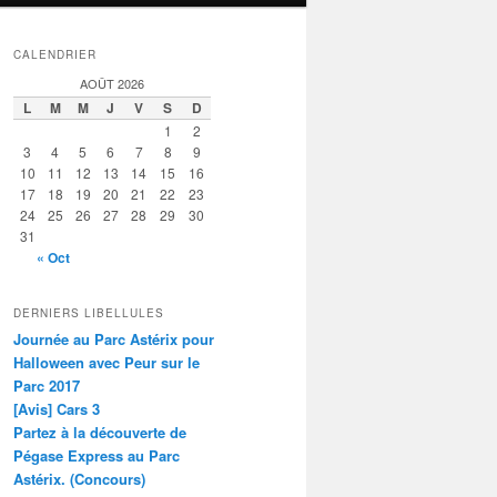
CALENDRIER
AOÛT 2026
L
M
M
J
V
S
D
1
2
3
4
5
6
7
8
9
10
11
12
13
14
15
16
17
18
19
20
21
22
23
24
25
26
27
28
29
30
31
« Oct
DERNIERS LIBELLULES
Journée au Parc Astérix pour
Halloween avec Peur sur le
Parc 2017
[Avis] Cars 3
Partez à la découverte de
Pégase Express au Parc
Astérix. (Concours)