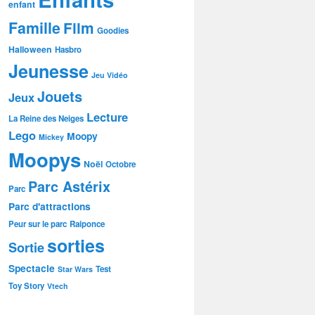
enfant
Famille
Film
Goodies
Halloween
Hasbro
Jeunesse
Jeu Vidéo
Jouets
Jeux
Lecture
La Reine des Neiges
Lego
Moopy
Mickey
Moopys
Noël
Octobre
Parc Astérix
Parc
Parc d'attractions
Peur sur le parc
Raiponce
sorties
Sortie
Spectacle
Test
Star Wars
Toy Story
Vtech