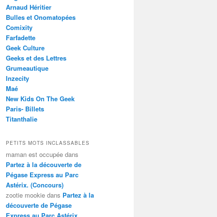
Arnaud Héritier
Bulles et Onomatopées
Comixity
Farfadette
Geek Culture
Geeks et des Lettres
Grumeautique
Inzecity
Maé
New Kids On The Geek
Paris- Billets
Titanthalie
PETITS MOTS INCLASSABLES
maman est occupée
dans
Partez à la découverte de
Pégase Express au Parc
Astérix. (Concours)
zootie mookie
dans
Partez à la
découverte de Pégase
Express au Parc Astérix.