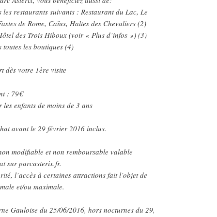
les restaurants suivants : Restaurant du Lac, Le
Fastes de Rome, Caïus, Haltes des Chevaliers (2)
ôtel des Trois Hiboux (voir « Plus d’infos ») (3)
toutes les boutiques (4)
t dès votre 1ère visite
nt : 79€
r les enfants de moins de 3 ans
hat avant le 29 février 2016 inclus.
non modifiable et non remboursable valable
 sur parcasterix.fr.
té, l’accès à certaines attractions fait l’objet de
nimale et/ou maximale.
urne Gauloise du 25/06/2016, hors nocturnes du 29,