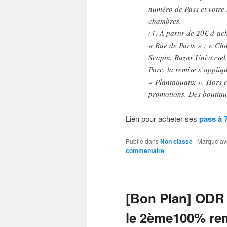
numéro de Pass et votre 
chambres.
(4) A partir de 20€ d’ac
« Rue de Paris » : « Ch
Scapin, Bazar Universel,
Parc, la remise s’appliq
« Plantaquatix ». Hors co
promotions. Des boutique
Lien pour acheter ses
pass à 7
Publié dans
Non classé
|
Marqué av
commentaire
[Bon Plan] ODR
le 2ème100% re