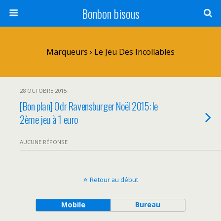
Bonbon bisous
Marqueurs › Le Jeu Des Incollables
28 OCTOBRE 2015
[Bon plan] Odr Ravensburger Noël 2015: le
2ème jeu à 1 euro
AUCUNE RÉPONSE
Retour au début
Mobile
Bureau