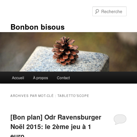
Aller
Aller
au
au
Rech
contenu
contenu
principal
secondaire
Bonbon bisous
Menu
Accueil
À propos
Contact
principal
ARCHIVES PAR MOT-CLÉ :
TABLETTO’SCOPE
[Bon plan] Odr Ravensburger
Noël 2015: le 2ème jeu à 1
euro