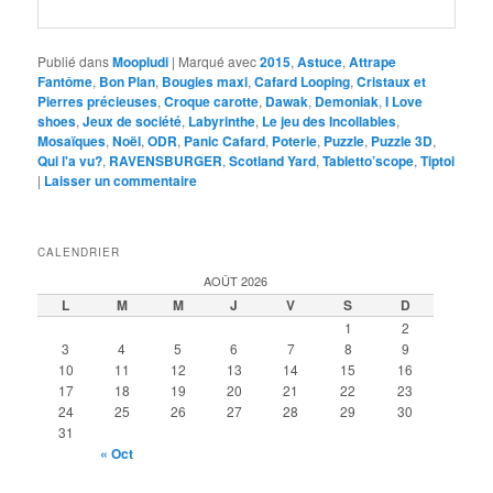
Publié dans
Moopludi
|
Marqué avec
2015
,
Astuce
,
Attrape
Fantôme
,
Bon Plan
,
Bougies maxi
,
Cafard Looping
,
Cristaux et
Pierres précieuses
,
Croque carotte
,
Dawak
,
Demoniak
,
I Love
shoes
,
Jeux de société
,
Labyrinthe
,
Le jeu des Incollables
,
Mosaïques
,
Noël
,
ODR
,
Panic Cafard
,
Poterie
,
Puzzle
,
Puzzle 3D
,
Qui l'a vu?
,
RAVENSBURGER
,
Scotland Yard
,
Tabletto’scope
,
Tiptoi
|
Laisser un commentaire
CALENDRIER
AOÛT 2026
L
M
M
J
V
S
D
1
2
3
4
5
6
7
8
9
10
11
12
13
14
15
16
17
18
19
20
21
22
23
24
25
26
27
28
29
30
31
« Oct