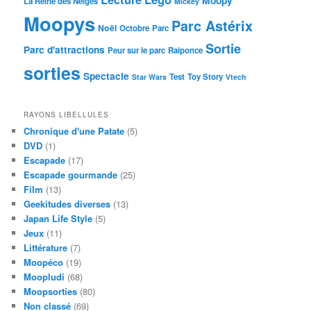
Moopy
La Reine des Neiges
Mickey
Moopys
Parc Astérix
Noël
Octobre
Parc
Sortie
Parc d'attractions
Peur sur le parc
Raiponce
sorties
Spectacle
Test
Toy Story
Star Wars
Vtech
RAYONS LIBELLULES
Chronique d'une Patate
(5)
DVD
(1)
Escapade
(17)
Escapade gourmande
(25)
Film
(13)
Geekitudes diverses
(13)
Japan Life Style
(5)
Jeux
(11)
Littérature
(7)
Moopéco
(19)
Moopludi
(68)
Moopsorties
(80)
Non classé
(69)