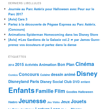
DERNIERS LIBELLULES
Journée au Parc Astérix pour Halloween avec Peur sur le
Parc 2017
[Avis] Cars 3
Partez à la découverte de Pégase Express au Parc Astérix.
(Concours)
Animations Spiderman Homecoming dans les Disney Store
[Avis] ☙Les Gardiens de la Galaxie vol.2 ☙ par James Gunn-
prenez vos écouteurs et partez dans la danse
ÉTIQUETTES
Cinéma
2015
Bon Plan
Animation
Activités
2014
Disney
Concours
dessin animé
Cuisine
Comics
Disneyland Paris
Disney Social Club
DVD
enfant
Enfants
Famille
Film
Halloween
Goodies
Jeunesse
Jouets
Jeux
Hasbro
Jeu Vidéo
Lecture
Lego