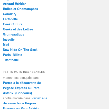
Arnaud Héritier
Bulles et Onomatopées
Comixity
Farfadette
Geek Culture
Geeks et des Lettres
Grumeautique
Inzecity
Maé
New Kids On The Geek
Paris- Billets
Titanthalie
PETITS MOTS INCLASSABLES
maman est occupée
dans
Partez à la découverte de
Pégase Express au Parc
Astérix. (Concours)
zootie mookie
dans
Partez à la
découverte de Pégase
Express au Parc Astérix.