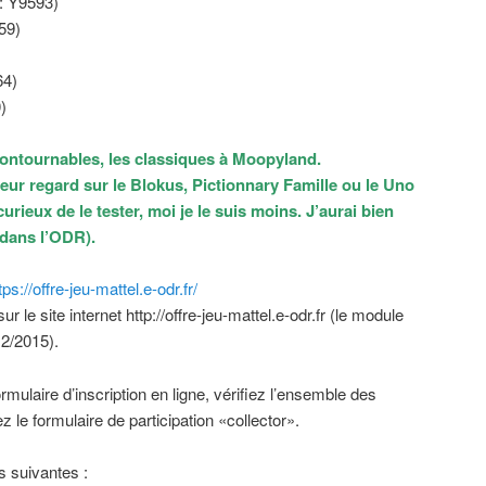
 : Y9593)
59)
)
64)
)
contournables, les classiques à Moopyland.
leur regard sur le Blokus, Pictionnary Famille ou le Uno
urieux de le tester, moi je le suis moins. J’aurai bien
 dans l’ODR).
tps://offre-jeu-mattel.e-odr.fr/
le site internet http://offre-jeu-mattel.e-odr.fr (le module
12/2015).
mulaire d’inscription en ligne, vérifiez l’ensemble des
z le formulaire de participation «collector».
s suivantes :