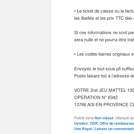
• Le ticket de caisse ou la fact
les libellés et les prix TTC des
Si ces informations ne sont 
sera nulle et ne pourra être trai
• Les codes-barres originaux 
Envoyez le tout sous pli suffis
Poste faisant foi) à l’adresse de
VOTRE 2nd JEU MATTEL 1
OPERATION N° 6342
13766 AIX-EN-PROVENCE C
Publié dans
Non classé
|
Marqué av
Octobre
,
ODR
,
Offre de rembours
Uno Royal
|
Laisser un commentai