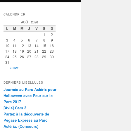
CALENDRIER
AOÛT 2026
L
M
M
J
V
S
D
1
2
3
4
5
6
7
8
9
10
11
12
13
14
15
16
17
18
19
20
21
22
23
24
25
26
27
28
29
30
31
« Oct
DERNIERS LIBELLULES
Journée au Parc Astérix pour
Halloween avec Peur sur le
Parc 2017
[Avis] Cars 3
Partez à la découverte de
Pégase Express au Parc
Astérix. (Concours)