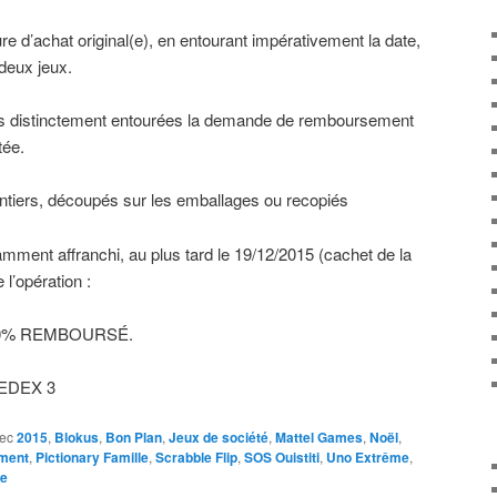
ure d’achat original(e), en entourant impérativement la date,
 deux jeux.
pas distinctement entourées la demande de remboursement
tée.
entiers, découpés sur les emballages ou recopiés
amment affranchi, au plus tard le 19/12/2015 (cachet de la
 l’opération :
00% REMBOURSÉ.
EDEX 3
ec
2015
,
Blokus
,
Bon Plan
,
Jeux de société
,
Mattel Games
,
Noël
,
ement
,
Pictionary Famille
,
Scrabble Flip
,
SOS Ouistiti
,
Uno Extrême
,
re