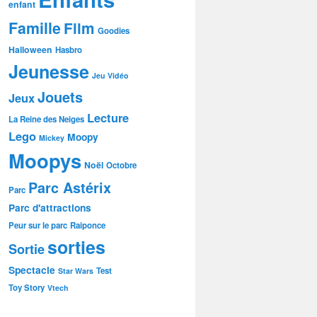
enfant
Famille
Film
Goodies
Halloween
Hasbro
Jeunesse
Jeu Vidéo
Jouets
Jeux
Lecture
La Reine des Neiges
Lego
Moopy
Mickey
Moopys
Noël
Octobre
Parc Astérix
Parc
Parc d'attractions
Peur sur le parc
Raiponce
sorties
Sortie
Spectacle
Test
Star Wars
Toy Story
Vtech