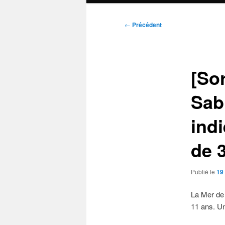
Navigation
←
Précédent
des
articles
[Sor
Sabl
ind
de 
Publié le
19 
La Mer de 
11 ans. Un