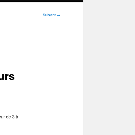
Suivant
→
s
urs
eur de 3 à