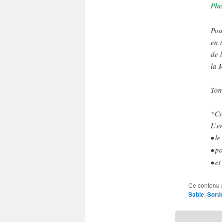
Plu
Pou
en 
de 
la 
Ton
*Co
L’e
• l
• p
• e
Ce contenu 
Sable
,
Sorti