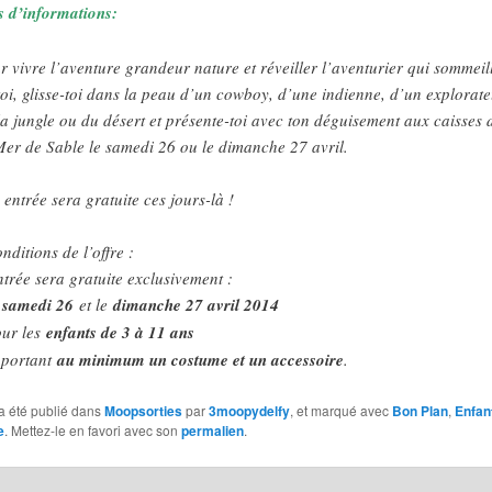
s d’informations:
r vivre l’aventure grandeur nature et réveiller l’aventurier qui sommeil
toi, glisse-toi dans la peau d’un cowboy, d’une indienne, d’un explorat
la jungle ou du désert et présente-toi avec ton déguisement aux caisses 
Mer de Sable le samedi 26 ou le dimanche 27 avril.
 entrée sera gratuite ces jours-là !
nditions de l’offre :
ntrée sera gratuite exclusivement :
e
samedi 26
et le
dimanche 27 avril 2014
our les
enfants de 3 à 11 ans
t portant
au minimum un costume et un accessoire
.
a été publié dans
Moopsorties
par
3moopydelfy
, et marqué avec
Bon Plan
,
Enfan
e
. Mettez-le en favori avec son
permalien
.