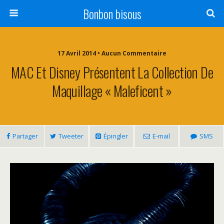
Bonbon bisous
17 Avril 2014 • Aucun Commentaire
MAC Et Disney Présentent La Collection De
Maquillage « Maleficent »
Partager
Tweeter
Épingler
E-mail
SMS