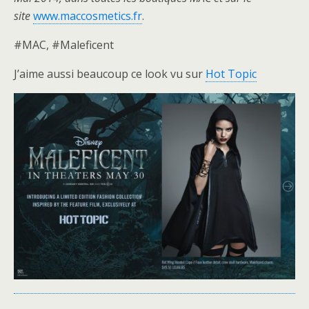
site
www.maccosmetics.fr
.
#MAC, #Maleficent
J’aime aussi beaucoup ce look vu sur
Hot Topic