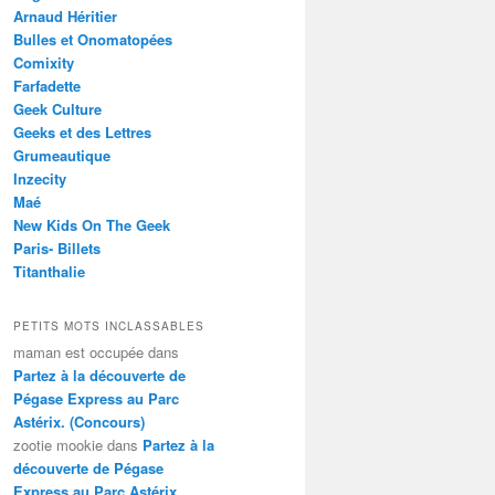
Arnaud Héritier
Bulles et Onomatopées
Comixity
Farfadette
Geek Culture
Geeks et des Lettres
Grumeautique
Inzecity
Maé
New Kids On The Geek
Paris- Billets
Titanthalie
PETITS MOTS INCLASSABLES
maman est occupée
dans
Partez à la découverte de
Pégase Express au Parc
Astérix. (Concours)
zootie mookie
dans
Partez à la
découverte de Pégase
Express au Parc Astérix.