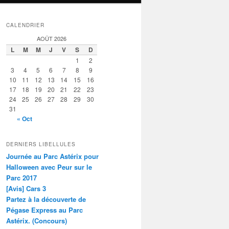
CALENDRIER
AOÛT 2026
L
M
M
J
V
S
D
1
2
3
4
5
6
7
8
9
10
11
12
13
14
15
16
17
18
19
20
21
22
23
24
25
26
27
28
29
30
31
« Oct
DERNIERS LIBELLULES
Journée au Parc Astérix pour
Halloween avec Peur sur le
Parc 2017
[Avis] Cars 3
Partez à la découverte de
Pégase Express au Parc
Astérix. (Concours)