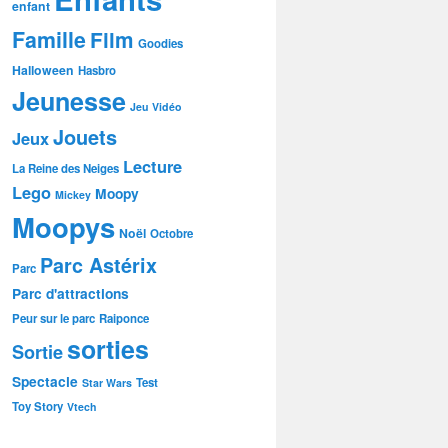
enfant
Famille
Film
Goodies
Halloween
Hasbro
Jeunesse
Jeu Vidéo
Jouets
Jeux
Lecture
La Reine des Neiges
Lego
Moopy
Mickey
Moopys
Noël
Octobre
Parc Astérix
Parc
Parc d'attractions
Peur sur le parc
Raiponce
sorties
Sortie
Spectacle
Test
Star Wars
Toy Story
Vtech