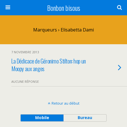
Bonbon bisous
Marqueurs › Elisabetta Dami
7 NOVEMBRE 2013
La Dédicace de Géronimo Stilton: hop un
Moopy aux anges
AUCUNE RÉPONSE
Retour au début
Mobile
Bureau