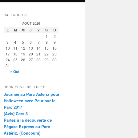
CALENDRIER
AOÛT 2026
L
M
M
J
V
S
D
1
2
3
4
5
6
7
8
9
10
11
12
13
14
15
16
17
18
19
20
21
22
23
24
25
26
27
28
29
30
31
« Oct
DERNIERS LIBELLULES
Journée au Parc Astérix pour
Halloween avec Peur sur le
Parc 2017
[Avis] Cars 3
Partez à la découverte de
Pégase Express au Parc
Astérix. (Concours)