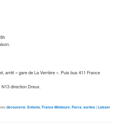
18h
ison.
et, arrêt « gare de La Verrière ». Puis bus 411 France
 N13 direction Dreux.
vec
découverte
,
Enfants
,
France Miniature
,
Parcs
,
sorties
|
Laisser