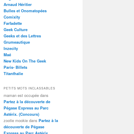
Arnaud Héritier
Bulles et Onomatopées
Comixity
Farfadette
Geek Culture
Geeks et des Lettres
Grumeautique
Inzecity
Maé
New Kids On The Geek
Paris- Billets
Titanthalie
PETITS MOTS INCLASSABLES
maman est occupée
dans
Partez à la découverte de
Pégase Express au Parc
Astérix. (Concours)
zootie mookie
dans
Partez à la
découverte de Pégase
Express au Parc Astérix.