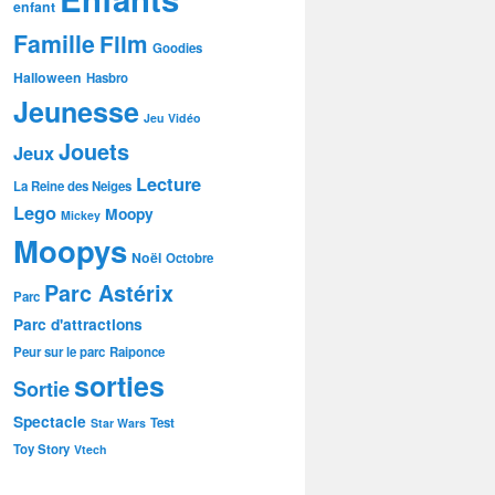
enfant
Famille
Film
Goodies
Halloween
Hasbro
Jeunesse
Jeu Vidéo
Jouets
Jeux
Lecture
La Reine des Neiges
Lego
Moopy
Mickey
Moopys
Noël
Octobre
Parc Astérix
Parc
Parc d'attractions
Peur sur le parc
Raiponce
sorties
Sortie
Spectacle
Test
Star Wars
Toy Story
Vtech