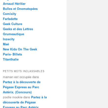
Arnaud Héritier
Bulles et Onomatopées
Comixity
Farfadette
Geek Culture
Geeks et des Lettres
Grumeautique
Inzecity
Maé
New Kids On The Geek
Paris- Billets
Titanthalie
PETITS MOTS INCLASSABLES
maman est occupée
dans
Partez à la découverte de
Pégase Express au Parc
Astérix. (Concours)
zootie mookie
dans
Partez à la
découverte de Pégase
Express au Parc Astérix.