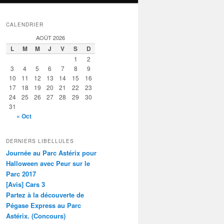
CALENDRIER
AOÛT 2026
L
M
M
J
V
S
D
1
2
3
4
5
6
7
8
9
10
11
12
13
14
15
16
17
18
19
20
21
22
23
24
25
26
27
28
29
30
31
« Oct
DERNIERS LIBELLULES
Journée au Parc Astérix pour
Halloween avec Peur sur le
Parc 2017
[Avis] Cars 3
Partez à la découverte de
Pégase Express au Parc
Astérix. (Concours)