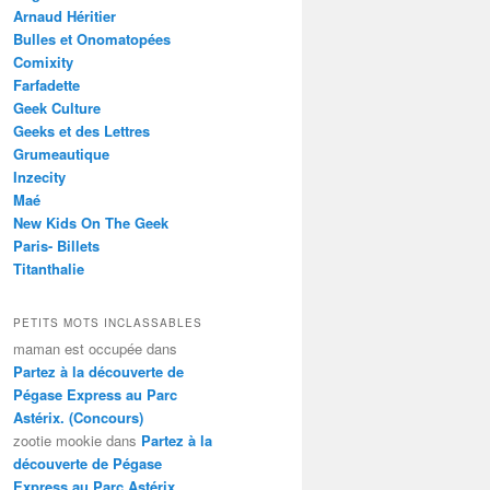
Arnaud Héritier
Bulles et Onomatopées
Comixity
Farfadette
Geek Culture
Geeks et des Lettres
Grumeautique
Inzecity
Maé
New Kids On The Geek
Paris- Billets
Titanthalie
PETITS MOTS INCLASSABLES
maman est occupée
dans
Partez à la découverte de
Pégase Express au Parc
Astérix. (Concours)
zootie mookie
dans
Partez à la
découverte de Pégase
Express au Parc Astérix.