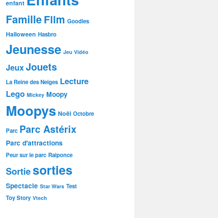
enfant
Famille
Film
Goodies
Halloween
Hasbro
Jeunesse
Jeu Vidéo
Jouets
Jeux
Lecture
La Reine des Neiges
Lego
Moopy
Mickey
Moopys
Noël
Octobre
Parc Astérix
Parc
Parc d'attractions
Peur sur le parc
Raiponce
sorties
Sortie
Spectacle
Test
Star Wars
Toy Story
Vtech