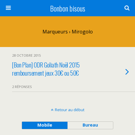
Bonbon bisous
Marqueurs › Mirogolo
28 OCTOBRE 2015
[Bon Plan] ODR Goliath Noël 2015
remboursement jeux 30€ ou 50€
2 RÉPONSES
Retour au début
Mobile
Bureau