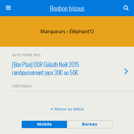
Bonbon bisous
Marqueurs › Éléphant’O
28 OCTOBRE 2015
[Bon Plan] ODR Goliath Noël 2015
remboursement jeux 30€ ou 50€
2 RÉPONSES
Retour au début
Mobile
Bureau