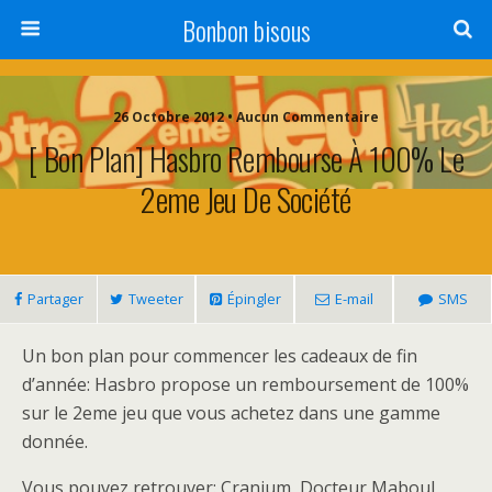
Bonbon bisous
26 Octobre 2012 • Aucun Commentaire
[ Bon Plan] Hasbro Rembourse À 100% Le
2eme Jeu De Société
Partager
Tweeter
Épingler
E-mail
SMS
Un bon plan pour commencer les cadeaux de fin
d’année: Hasbro propose un remboursement de 100%
sur le 2eme jeu que vous achetez dans une gamme
donnée.
Vous pouvez retrouver: Cranium, Docteur Maboul