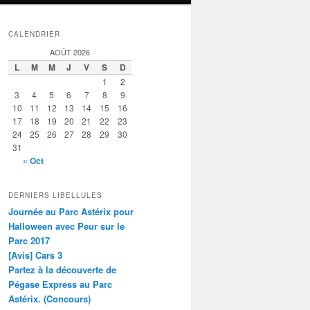
CALENDRIER
AOÛT 2026
L
M
M
J
V
S
D
1
2
3
4
5
6
7
8
9
10
11
12
13
14
15
16
17
18
19
20
21
22
23
24
25
26
27
28
29
30
31
« Oct
DERNIERS LIBELLULES
Journée au Parc Astérix pour
Halloween avec Peur sur le
Parc 2017
[Avis] Cars 3
Partez à la découverte de
Pégase Express au Parc
Astérix. (Concours)