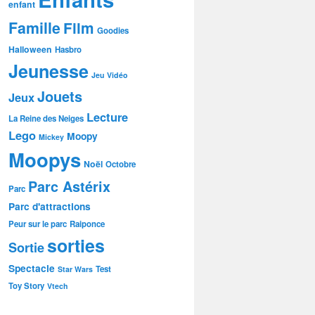
enfant
Famille
Film
Goodies
Halloween
Hasbro
Jeunesse
Jeu Vidéo
Jouets
Jeux
Lecture
La Reine des Neiges
Lego
Moopy
Mickey
Moopys
Noël
Octobre
Parc Astérix
Parc
Parc d'attractions
Peur sur le parc
Raiponce
sorties
Sortie
Spectacle
Test
Star Wars
Toy Story
Vtech