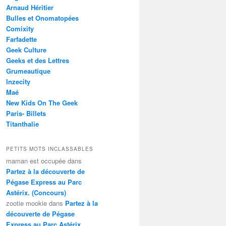
Arnaud Héritier
Bulles et Onomatopées
Comixity
Farfadette
Geek Culture
Geeks et des Lettres
Grumeautique
Inzecity
Maé
New Kids On The Geek
Paris- Billets
Titanthalie
PETITS MOTS INCLASSABLES
maman est occupée
dans
Partez à la découverte de
Pégase Express au Parc
Astérix. (Concours)
zootie mookie
dans
Partez à la
découverte de Pégase
Express au Parc Astérix.