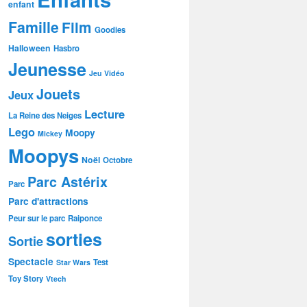
enfant
Famille
Film
Goodies
Halloween
Hasbro
Jeunesse
Jeu Vidéo
Jouets
Jeux
Lecture
La Reine des Neiges
Lego
Moopy
Mickey
Moopys
Noël
Octobre
Parc Astérix
Parc
Parc d'attractions
Peur sur le parc
Raiponce
sorties
Sortie
Spectacle
Test
Star Wars
Toy Story
Vtech