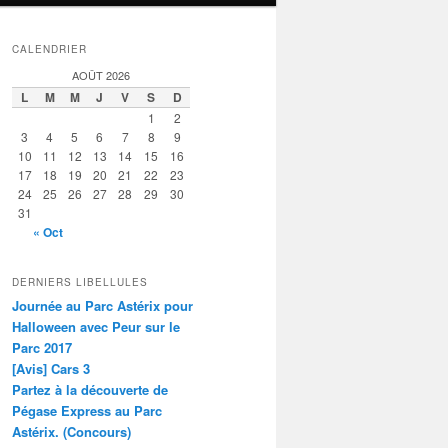
CALENDRIER
AOÛT 2026
L
M
M
J
V
S
D
1
2
3
4
5
6
7
8
9
10
11
12
13
14
15
16
17
18
19
20
21
22
23
24
25
26
27
28
29
30
31
« Oct
DERNIERS LIBELLULES
Journée au Parc Astérix pour
Halloween avec Peur sur le
Parc 2017
[Avis] Cars 3
Partez à la découverte de
Pégase Express au Parc
Astérix. (Concours)