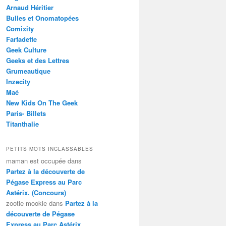
Arnaud Héritier
Bulles et Onomatopées
Comixity
Farfadette
Geek Culture
Geeks et des Lettres
Grumeautique
Inzecity
Maé
New Kids On The Geek
Paris- Billets
Titanthalie
PETITS MOTS INCLASSABLES
maman est occupée
dans
Partez à la découverte de
Pégase Express au Parc
Astérix. (Concours)
zootie mookie
dans
Partez à la
découverte de Pégase
Express au Parc Astérix.