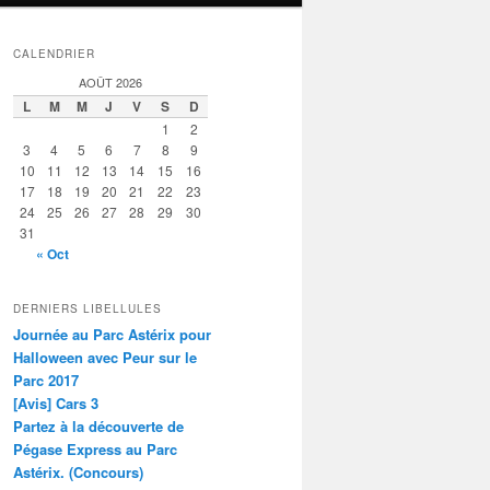
CALENDRIER
AOÛT 2026
L
M
M
J
V
S
D
1
2
3
4
5
6
7
8
9
10
11
12
13
14
15
16
17
18
19
20
21
22
23
24
25
26
27
28
29
30
31
« Oct
DERNIERS LIBELLULES
Journée au Parc Astérix pour
Halloween avec Peur sur le
Parc 2017
[Avis] Cars 3
Partez à la découverte de
Pégase Express au Parc
Astérix. (Concours)