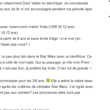
nts notamment Dark Vador en électrique. Je connaissais
hez eux (et ils m’ont accompagné pendant ma période lapin
avec notamment maitre Yoda 3.50€ (6-12 ans)
 (6-12 ans)
 partir de 6 ans et sans limite d’âge ! si si moi j’en
 Vader pas vous? )
 un peu plus loin dans le Star Wars avec un dentifrice. Ca
 à côté de mon tube. Qui au passage, je cite mon Prem :
c’est pas bon, je préfère les fruits. C’est nul de grandir ».
tormtrooper pour les 3/6 ans.
Elle a adoré le sabre laser.
 après les cuillères de céréales Star Wars. J’ai rigolé avec
ient pas aux soirées? Les princesses elles sont pas
n pharmacie et para-pharmacie.