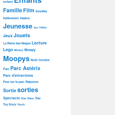
enfant
Famille
Film
Goodies
Halloween
Hasbro
Jeunesse
Jeu Vidéo
Jouets
Jeux
Lecture
La Reine des Neiges
Lego
Moopy
Mickey
Moopys
Noël
Octobre
Parc Astérix
Parc
Parc d'attractions
Peur sur le parc
Raiponce
sorties
Sortie
Spectacle
Test
Star Wars
Toy Story
Vtech