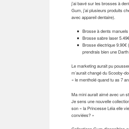
j’ai bavé sur les brosses à de
Gum, j’ai plusieurs produits c
avec appareil dentaire).
Brosse à dents manuels 
Brosse sabre laser 5.49€
Brosse électrique 9.90€ (à
prendrais bien une Darth
Le marketing aurait pu pousser
m’aurait changé du Scooby-doo
« le mentholé quand tu as 7 ans 
Ma mini aurait aimé avec un s
Je sens une nouvelle collection
son « la Princesse Léia elle v
conviées? »
Collections Gum disponibles e