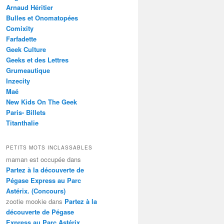
Arnaud Héritier
Bulles et Onomatopées
Comixity
Farfadette
Geek Culture
Geeks et des Lettres
Grumeautique
Inzecity
Maé
New Kids On The Geek
Paris- Billets
Titanthalie
PETITS MOTS INCLASSABLES
maman est occupée
dans
Partez à la découverte de
Pégase Express au Parc
Astérix. (Concours)
zootie mookie
dans
Partez à la
découverte de Pégase
Express au Parc Astérix.