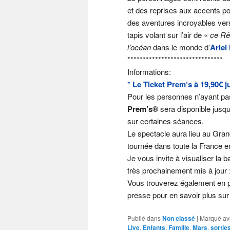
et des reprises aux accents po
des aventures incroyables vers l
tapis volant sur l’air de «
ce Rê
l’océan
dans le monde d’
Ariel 
******************************
*
Informations:
*
Le Ticket Prem’s à 19,90€
j
Pour les personnes n’ayant pas
Prem’s
®
sera disponible jus
sur certaines séances.
Le spectacle aura lieu au Gran
tournée dans toute la France e
Je vous
invite
à visualiser la b
très prochainement mis à jour 
Vous trouverez également en piè
presse pour en savoir plus sur
Publié dans
Non classé
|
Marqué av
Live
,
Enfants
,
Famille
,
Mars
,
sortie