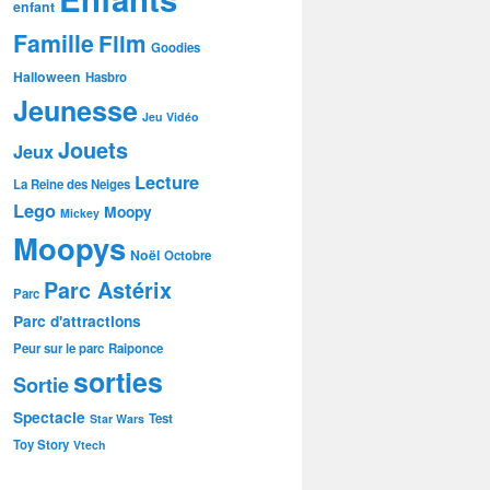
enfant
Famille
Film
Goodies
Halloween
Hasbro
Jeunesse
Jeu Vidéo
Jouets
Jeux
Lecture
La Reine des Neiges
Lego
Moopy
Mickey
Moopys
Noël
Octobre
Parc Astérix
Parc
Parc d'attractions
Peur sur le parc
Raiponce
sorties
Sortie
Spectacle
Test
Star Wars
Toy Story
Vtech