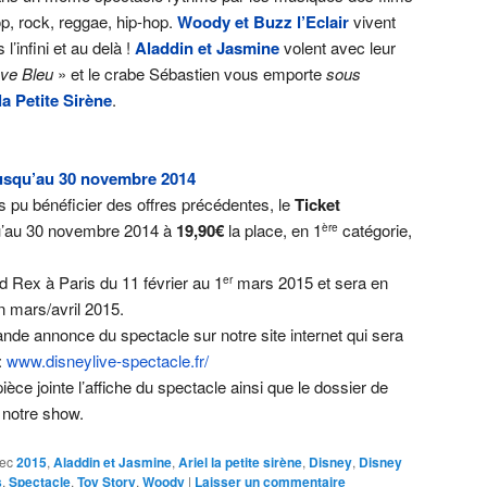
p, rock, reggae, hip-hop.
Woody et Buzz l’Eclair
vivent
’infini et au delà !
Aladdin et Jasmine
volent avec leur
ve Bleu
» et le crabe Sébastien vous emporte
sous
la Petite Sirène
.
usqu’au
30 novembre 2014
 pu bénéficier des offres précédentes, le
Ticket
qu’au 30 novembre 2014 à
19,90€
la place, en 1
catégorie,
ère
d Rex à Paris du 11 février au 1
mars 2015 et sera en
er
n mars/avril 2015.
ande annonce du spectacle sur notre site internet qui sera
:
www.disneylive-spectacle.fr/
ce jointe l’affiche du spectacle ainsi que le dossier de
 notre show.
ec
2015
,
Aladdin et Jasmine
,
Ariel la petite sirène
,
Disney
,
Disney
s
,
Spectacle
,
Toy Story
,
Woody
|
Laisser un commentaire