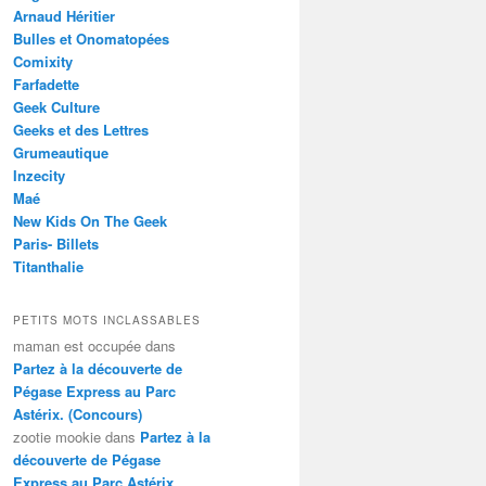
Arnaud Héritier
Bulles et Onomatopées
Comixity
Farfadette
Geek Culture
Geeks et des Lettres
Grumeautique
Inzecity
Maé
New Kids On The Geek
Paris- Billets
Titanthalie
PETITS MOTS INCLASSABLES
maman est occupée
dans
Partez à la découverte de
Pégase Express au Parc
Astérix. (Concours)
zootie mookie
dans
Partez à la
découverte de Pégase
Express au Parc Astérix.