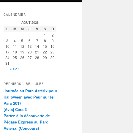
CALENDRIER
AOÛT 2026
L
M
M
J
V
S
D
1
2
3
4
5
6
7
8
9
10
11
12
13
14
15
16
17
18
19
20
21
22
23
24
25
26
27
28
29
30
31
« Oct
DERNIERS LIBELLULES
Journée au Parc Astérix pour
Halloween avec Peur sur le
Parc 2017
[Avis] Cars 3
Partez à la découverte de
Pégase Express au Parc
Astérix. (Concours)