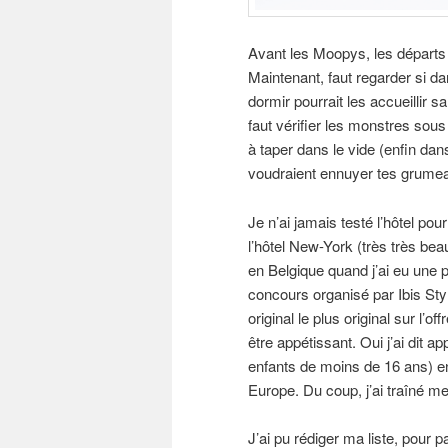
Avant les Moopys, les départs é
Maintenant, faut regarder si dans
dormir pourrait les accueillir s
faut vérifier les monstres sous 
à taper dans le vide (enfin dans
voudraient ennuyer tes grume
Je n’ai jamais testé l’hôtel p
l’hôtel New-York (très très be
en Belgique quand j’ai eu une p
concours organisé par Ibis Styl
original le plus original sur l’
être appétissant. Oui j’ai dit a
enfants de moins de 16 ans) en 
Europe. Du coup, j’ai traîné mes
J’ai pu rédiger ma liste, pour pa