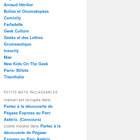
Arnaud Héritier
Bulles et Onomatopées
Comixity
Farfadette
Geek Culture
Geeks et des Lettres
Grumeautique
Inzecity
Maé
New Kids On The Geek
Paris- Billets
Titanthalie
PETITS MOTS INCLASSABLES
maman est occupée
dans
Partez à la découverte de
Pégase Express au Parc
Astérix. (Concours)
zootie mookie
dans
Partez à la
découverte de Pégase
Express au Parc Astérix.