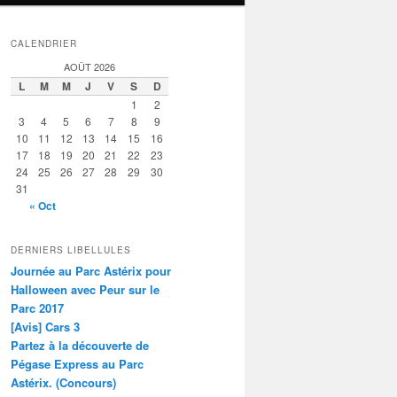
CALENDRIER
AOÛT 2026
L
M
M
J
V
S
D
1
2
3
4
5
6
7
8
9
10
11
12
13
14
15
16
17
18
19
20
21
22
23
24
25
26
27
28
29
30
31
« Oct
DERNIERS LIBELLULES
Journée au Parc Astérix pour
Halloween avec Peur sur le
Parc 2017
[Avis] Cars 3
Partez à la découverte de
Pégase Express au Parc
Astérix. (Concours)