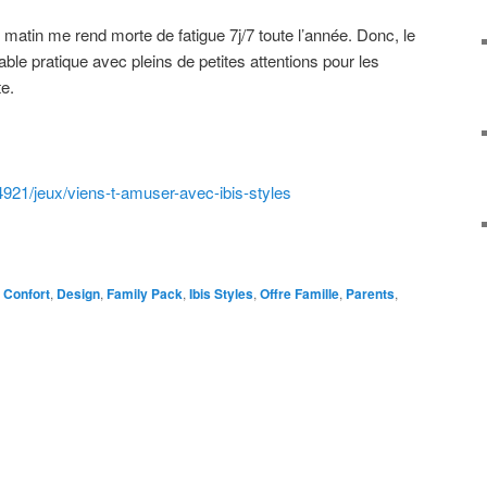
 matin me rend morte de fatigue 7j/7 toute l’année. Donc, le
ble pratique avec pleins de petites attentions pour les
te.
4921/jeux/viens-t-amuser-
avec-ibis-styles
Confort
,
Design
,
Family Pack
,
Ibis Styles
,
Offre Famille
,
Parents
,