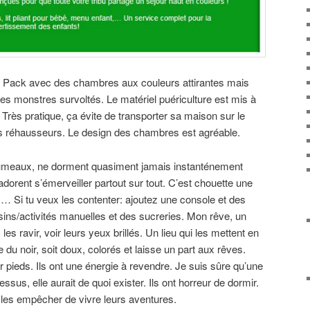
y Pack avec des chambres aux couleurs attirantes mais
des monstres survoltés. Le matériel puériculture est mis à
. Très pratique, ça évite de transporter sa maison sur le
 les réhausseurs. Le design des chambres est agréable.
rumeaux, ne dorment quasiment jamais instanténement
dorent s’émerveiller partout sur tout. C’est chouette une
ux… Si tu veux les contenter: ajoutez une console et des
sins/activités manuelles et des sucreries. Mon rêve, un
les ravir, voir leurs yeux brillés. Un lieu qui les mettent en
 du noir, soit doux, colorés et laisse un part aux rêves.
pieds. Ils ont une énergie à revendre. Je suis sûre qu’une
ssus, elle aurait de quoi exister. Ils ont horreur de dormir.
 les empêcher de vivre leurs aventures.