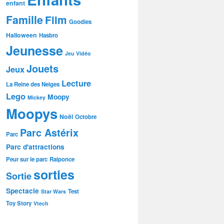
enfant
Famille
Film
Goodies
Halloween
Hasbro
Jeunesse
Jeu Vidéo
Jouets
Jeux
Lecture
La Reine des Neiges
Lego
Moopy
Mickey
Moopys
Noël
Octobre
Parc Astérix
Parc
Parc d'attractions
Peur sur le parc
Raiponce
sorties
Sortie
Spectacle
Test
Star Wars
Toy Story
Vtech