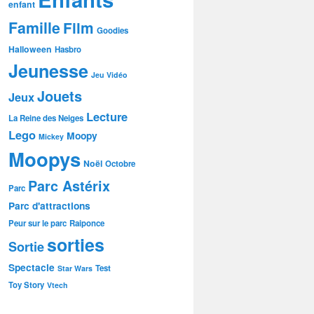
enfant
Famille
Film
Goodies
Halloween
Hasbro
Jeunesse
Jeu Vidéo
Jouets
Jeux
Lecture
La Reine des Neiges
Lego
Moopy
Mickey
Moopys
Noël
Octobre
Parc Astérix
Parc
Parc d'attractions
Peur sur le parc
Raiponce
sorties
Sortie
Spectacle
Test
Star Wars
Toy Story
Vtech