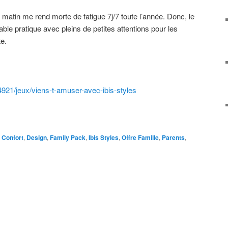
 matin me rend morte de fatigue 7j/7 toute l’année. Donc, le
ble pratique avec pleins de petites attentions pour les
te.
4921/jeux/viens-t-amuser-
avec-ibis-styles
Confort
,
Design
,
Family Pack
,
Ibis Styles
,
Offre Famille
,
Parents
,