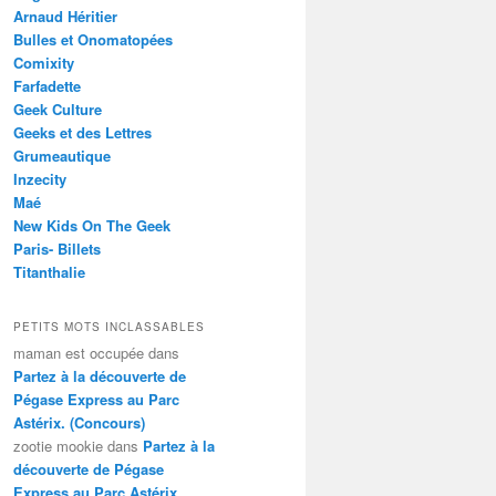
Arnaud Héritier
Bulles et Onomatopées
Comixity
Farfadette
Geek Culture
Geeks et des Lettres
Grumeautique
Inzecity
Maé
New Kids On The Geek
Paris- Billets
Titanthalie
PETITS MOTS INCLASSABLES
maman est occupée
dans
Partez à la découverte de
Pégase Express au Parc
Astérix. (Concours)
zootie mookie
dans
Partez à la
découverte de Pégase
Express au Parc Astérix.