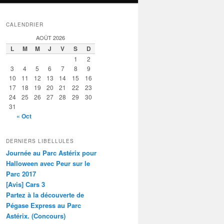
CALENDRIER
AOÛT 2026
L
M
M
J
V
S
D
1
2
3
4
5
6
7
8
9
10
11
12
13
14
15
16
17
18
19
20
21
22
23
24
25
26
27
28
29
30
31
« Oct
DERNIERS LIBELLULES
Journée au Parc Astérix pour
Halloween avec Peur sur le
Parc 2017
[Avis] Cars 3
Partez à la découverte de
Pégase Express au Parc
Astérix. (Concours)