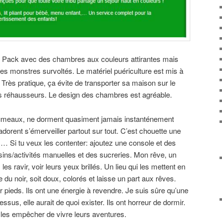
y Pack avec des chambres aux couleurs attirantes mais
des monstres survoltés. Le matériel puériculture est mis à
. Très pratique, ça évite de transporter sa maison sur le
 les réhausseurs. Le design des chambres est agréable.
rumeaux, ne dorment quasiment jamais instanténement
dorent s’émerveiller partout sur tout. C’est chouette une
ux… Si tu veux les contenter: ajoutez une console et des
sins/activités manuelles et des sucreries. Mon rêve, un
les ravir, voir leurs yeux brillés. Un lieu qui les mettent en
 du noir, soit doux, colorés et laisse un part aux rêves.
pieds. Ils ont une énergie à revendre. Je suis sûre qu’une
ssus, elle aurait de quoi exister. Ils ont horreur de dormir.
 les empêcher de vivre leurs aventures.