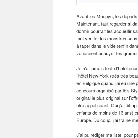
Avant les Moopys, les départs é
Maintenant, faut regarder si dans
dormir pourrait les accueillir s
faut vérifier les monstres sous 
à taper dans le vide (enfin dans
voudraient ennuyer tes grume
Je n’ai jamais testé l’hôtel p
l’hôtel New-York (très très be
en Belgique quand j’ai eu une p
concours organisé par Ibis Styl
original le plus original sur l’
être appétissant. Oui j’ai dit a
enfants de moins de 16 ans) en 
Europe. Du coup, j’ai traîné mes
J’ai pu rédiger ma liste, pour pa