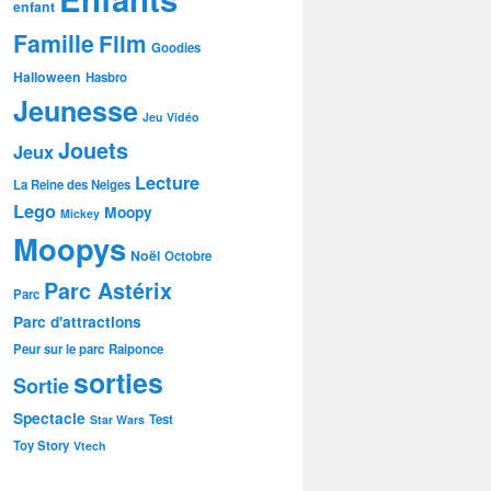
enfant
Famille
Film
Goodies
Halloween
Hasbro
Jeunesse
Jeu Vidéo
Jouets
Jeux
Lecture
La Reine des Neiges
Lego
Moopy
Mickey
Moopys
Noël
Octobre
Parc Astérix
Parc
Parc d'attractions
Peur sur le parc
Raiponce
sorties
Sortie
Spectacle
Test
Star Wars
Toy Story
Vtech