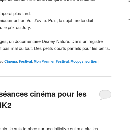
raperai plus tard:
iquement en Vo. J’évite. Puis, le sujet me tendait
u le prix du Jury.
ges, un documentaire Disney Nature. Dans un registre
t pas mal du tout. Des petits courts parfaits pour les petits.
ec
Cinéma
,
Festival
,
Mon Premier Festival
,
Moopys
,
sorties
|
séances cinéma pour les
 MK2
nts, je suis tombée sur une initiative qui m’a plu: les