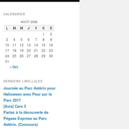
CALENDRIER
AOÛT 2026
L
M
M
J
V
S
D
1
2
3
4
5
6
7
8
9
10
11
12
13
14
15
16
17
18
19
20
21
22
23
24
25
26
27
28
29
30
31
« Oct
DERNIERS LIBELLULES
Journée au Parc Astérix pour
Halloween avec Peur sur le
Parc 2017
[Avis] Cars 3
Partez à la découverte de
Pégase Express au Parc
Astérix. (Concours)