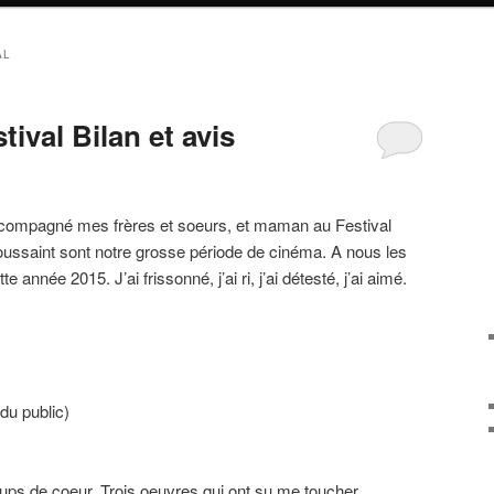
AL
ival Bilan et avis
ccompagné mes frères et soeurs, et maman au Festival
ussaint sont notre grosse période de cinéma. A nous les
 année 2015. J’ai frissonné, j’ai ri, j’ai détesté, j’ai aimé.
du public)
coups de coeur. Trois oeuvres qui ont su me toucher.