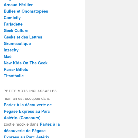
Arnaud Héritier
Bulles et Onomatopées
Comixity
Farfadette
Geek Culture
Geeks et des Lettres
Grumeautique
Inzecity
Maé
New Kids On The Geek
Paris- Billets
Titanthalie
PETITS MOTS INCLASSABLES
maman est occupée
dans
Partez à la découverte de
Pégase Express au Parc
Astérix. (Concours)
zootie mookie
dans
Partez à la
découverte de Pégase
Express au Parc Astérix.