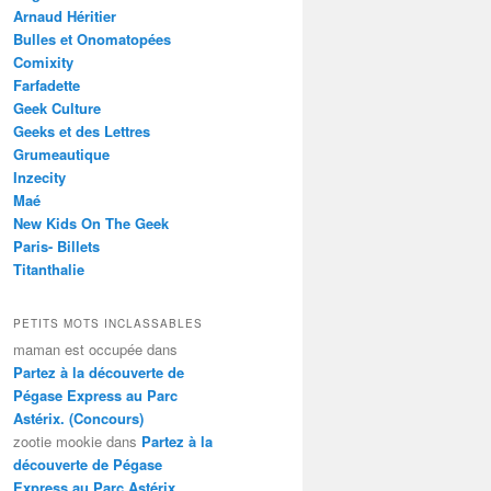
Arnaud Héritier
Bulles et Onomatopées
Comixity
Farfadette
Geek Culture
Geeks et des Lettres
Grumeautique
Inzecity
Maé
New Kids On The Geek
Paris- Billets
Titanthalie
PETITS MOTS INCLASSABLES
maman est occupée
dans
Partez à la découverte de
Pégase Express au Parc
Astérix. (Concours)
zootie mookie
dans
Partez à la
découverte de Pégase
Express au Parc Astérix.