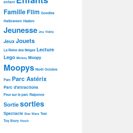
enfant
Famille
Film
Goodies
Halloween
Hasbro
Jeunesse
Jeu Vidéo
Jouets
Jeux
Lecture
La Reine des Neiges
Lego
Moopy
Mickey
Moopys
Noël
Octobre
Parc Astérix
Parc
Parc d'attractions
Peur sur le parc
Raiponce
sorties
Sortie
Spectacle
Test
Star Wars
Toy Story
Vtech