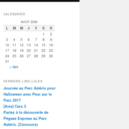
CALENDRIER
AOÛT 2026
L
M
M
J
V
S
D
1
2
3
4
5
6
7
8
9
10
11
12
13
14
15
16
17
18
19
20
21
22
23
24
25
26
27
28
29
30
31
« Oct
DERNIERS LIBELLULES
Journée au Parc Astérix pour
Halloween avec Peur sur le
Parc 2017
[Avis] Cars 3
Partez à la découverte de
Pégase Express au Parc
Astérix. (Concours)