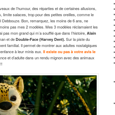
veaux de l’humour, des réparties et de certaines allusions,
, limite salaces, trop pour des petites oreilles, comme le
l Debbouze. Bon, remarquez, les moins de 6 ans, ne
 moins pas mes 2 modèles. Mes 3 modèles réclamaient les
ai pas mon grand qui m’a soufflé que dans l’histoire,
Alain
man et de
Double-Face (Harvey Dent).
Sur la piste du
ent familial. Il permet de montrer aux adultes nostalgiques
r enfance à leur minis eux.
Il existe ou pas à votre avis le
nce et d’adulte dans un rendu mignon avec des animaux
!!