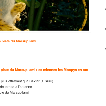
a piste du Marsupilami
a piste du Marsupilami (les miennes les Moopys en ont
plus effrayant que Baxter (si siiiiiii)
 de temps à l’antenne
able du Marsupilami