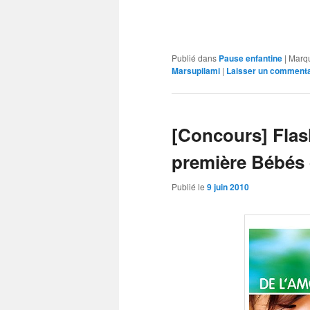
Publié dans
Pause enfantine
|
Marq
Marsupilami
|
Laisser un commenta
[Concours] Flash
première Bébés 
Publié le
9 juin 2010