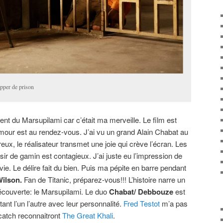
pper de prison
ent du Marsupilami car c’était ma merveille. Le film est
humour est au rendez-vous. J’ai vu un grand Alain Chabat au
eux, le réalisateur transmet une joie qui crève l’écran. Les
sir de gamin est contagieux. J’ai juste eu l’impression de
ie. Le délire fait du bien. Puis ma pépite en barre pendant
ilson.
Fan de Titanic, préparez-vous!!! L’histoire narre un
écouverte: le Marsupilami. Le duo
Chabat/ Debbouze
est
ant l’un l’autre avec leur personnalité.
Fred Testot
m’a pas
catch reconnaitront
The Great Khali
.