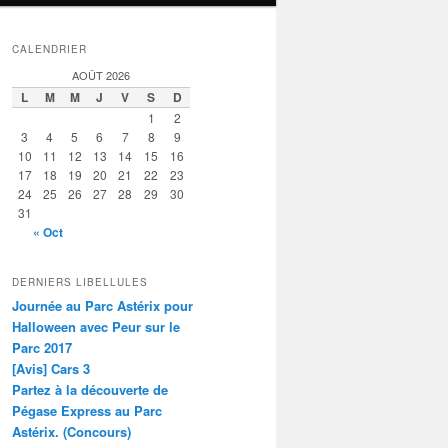
CALENDRIER
AOÛT 2026
L
M
M
J
V
S
D
1
2
3
4
5
6
7
8
9
10
11
12
13
14
15
16
17
18
19
20
21
22
23
24
25
26
27
28
29
30
31
« Oct
DERNIERS LIBELLULES
Journée au Parc Astérix pour
Halloween avec Peur sur le
Parc 2017
[Avis] Cars 3
Partez à la découverte de
Pégase Express au Parc
Astérix. (Concours)