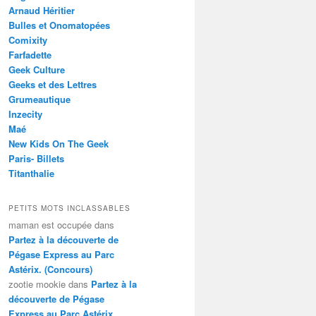
Arnaud Héritier
Bulles et Onomatopées
Comixity
Farfadette
Geek Culture
Geeks et des Lettres
Grumeautique
Inzecity
Maé
New Kids On The Geek
Paris- Billets
Titanthalie
PETITS MOTS INCLASSABLES
maman est occupée
dans
Partez à la découverte de
Pégase Express au Parc
Astérix. (Concours)
zootie mookie
dans
Partez à la
découverte de Pégase
Express au Parc Astérix.