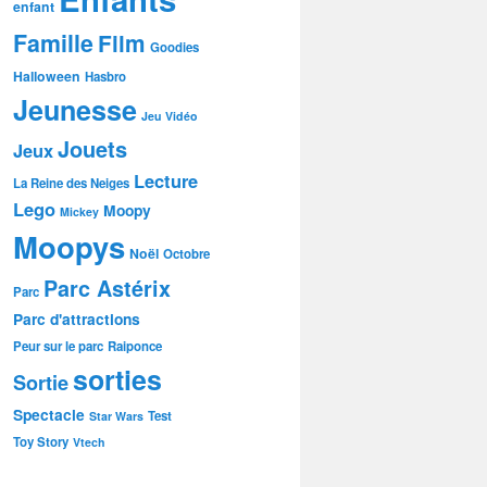
enfant
Famille
Film
Goodies
Halloween
Hasbro
Jeunesse
Jeu Vidéo
Jouets
Jeux
Lecture
La Reine des Neiges
Lego
Moopy
Mickey
Moopys
Noël
Octobre
Parc Astérix
Parc
Parc d'attractions
Peur sur le parc
Raiponce
sorties
Sortie
Spectacle
Test
Star Wars
Toy Story
Vtech