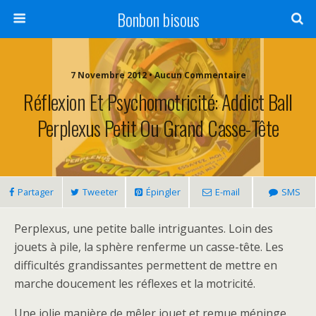
Bonbon bisous
7 Novembre 2012 • Aucun Commentaire
Réflexion Et Psychomotricité: Addict Ball
Perplexus Petit Ou Grand Casse-Tête
Partager
Tweeter
Épingler
E-mail
SMS
Perplexus, une petite balle intriguantes. Loin des
jouets à pile, la sphère renferme un casse-tête. Les
difficultés grandissantes permettent de mettre en
marche doucement les réflexes et la motricité.
Une jolie manière de mêler jouet et remue méninge.