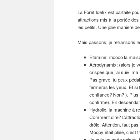
La Fôret Idéfix est parfaite p
attractions mis à la portée des
les petits. Une jolie manière 
Mais passons, je retranscris l
Etamine: rhoooo la maison
Aérodynamix: (alors je vo
crispée que j’ai suivi ma
Pas grave, tu peux pédaler 
fermeras les yeux. Et si t
confiance? Non? ). Plus ha
confirme). En descendant
Hydrolix, la machine à re
Comment dire? L’attracti
drôle. Attention, faut p
Moopy était pliée, c’est t
Je suis un porte poisse, j