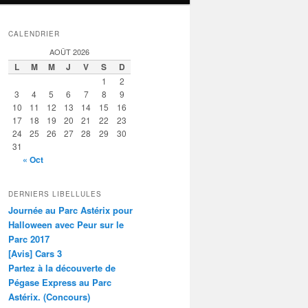
CALENDRIER
AOÛT 2026
L
M
M
J
V
S
D
1
2
3
4
5
6
7
8
9
10
11
12
13
14
15
16
17
18
19
20
21
22
23
24
25
26
27
28
29
30
31
« Oct
DERNIERS LIBELLULES
Journée au Parc Astérix pour
Halloween avec Peur sur le
Parc 2017
[Avis] Cars 3
Partez à la découverte de
Pégase Express au Parc
Astérix. (Concours)