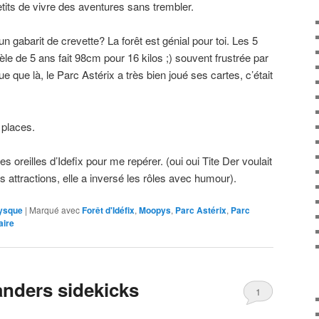
etits de vivre des aventures sans trembler.
un gabarit de crevette? La forêt est génial pour toi. Les 5
le de 5 ans fait 98cm pour 16 kilos ;) souvent frustrée par
oue que là, le Parc Astérix a très bien joué ses cartes, c’était
 places.
s oreilles d’Idefix pour me repérer. (oui oui Tite Der voulait
s attractions, elle a inversé les rôles avec humour).
ysque
|
Marqué avec
Forêt d'Idéfix
,
Moopys
,
Parc Astérix
,
Parc
aire
nders sidekicks
1