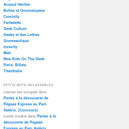
Arnaud Héritier
Bulles et Onomatopées
Comixity
Farfadette
Geek Culture
Geeks et des Lettres
Grumeautique
Inzecity
Maé
New Kids On The Geek
Paris- Billets
Titanthalie
PETITS MOTS INCLASSABLES
maman est occupée
dans
Partez à la découverte de
Pégase Express au Parc
Astérix. (Concours)
zootie mookie
dans
Partez à la
découverte de Pégase
Express au Parc Astérix.