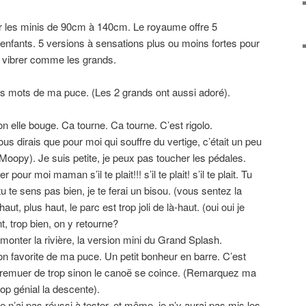
our les minis de 90cm à 140cm. Le royaume offre 5
 enfants. 5 versions à sensations plus ou moins fortes pour
de vibrer comme les grands.
es mots de ma puce. (Les 2 grands ont aussi adoré).
 elle bouge. Ca tourne. Ca tourne. C’est rigolo.
us dirais que pour moi qui souffre du vertige, c’était un peu
 Moopy). Je suis petite, je peux pas toucher les pédales.
pour moi maman s’il te plait!!! s’il te plait! s’il te plait. Tu
u te sens pas bien, je te ferai un bisou. (vous sentez la
ut, plus haut, le parc est trop joli de là-haut. (oui oui je
, trop bien, on y retourne?
monter la rivière, la version mini du Grand Splash.
on favorite de ma puce. Un petit bonheur en barre. C’est
as remuer de trop sinon le canoë se coince. (Remarquez ma
rop génial la descente).
e n’ai pas réussi à tester, et même, je n’y aurai pas mis les