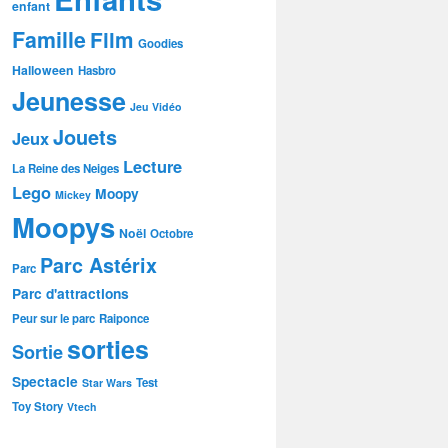
enfant
Famille
Film
Goodies
Halloween
Hasbro
Jeunesse
Jeu Vidéo
Jouets
Jeux
Lecture
La Reine des Neiges
Lego
Moopy
Mickey
Moopys
Noël
Octobre
Parc Astérix
Parc
Parc d'attractions
Peur sur le parc
Raiponce
sorties
Sortie
Spectacle
Test
Star Wars
Toy Story
Vtech