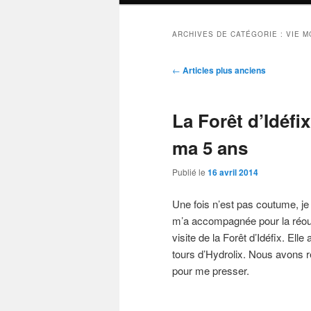
ARCHIVES DE CATÉGORIE :
VIE 
Navigation
←
Articles plus anciens
des
articles
La Forêt d’Idéfi
ma 5 ans
Publié le
16 avril 2014
Une fois n’est pas coutume, je 
m’a accompagnée pour la réou
visite de la Forêt d’Idéfix. Ell
tours d’Hydrolix. Nous avons r
pour me presser.