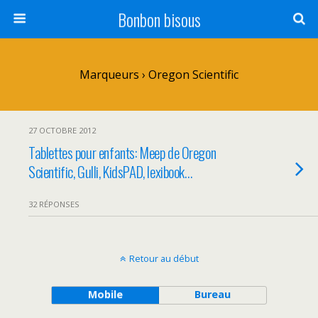
Bonbon bisous
Marqueurs › Oregon Scientific
27 OCTOBRE 2012
Tablettes pour enfants: Meep de Oregon
Scientific, Gulli, KidsPAD, lexibook…
32 RÉPONSES
Retour au début
Mobile
Bureau