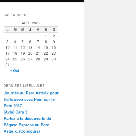
CALENDRIER
AOÛT 2026
L
M
M
J
V
S
D
1
2
3
4
5
6
7
8
9
10
11
12
13
14
15
16
17
18
19
20
21
22
23
24
25
26
27
28
29
30
31
« Oct
DERNIERS LIBELLULES
Journée au Parc Astérix pour
Halloween avec Peur sur le
Parc 2017
[Avis] Cars 3
Partez à la découverte de
Pégase Express au Parc
Astérix. (Concours)