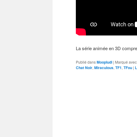
La série animée en 3D compre
Publié dans
Moopludi
|
Marqué avec
Chat Noir
,
Miraculous
,
TF1
,
TFou
|
L