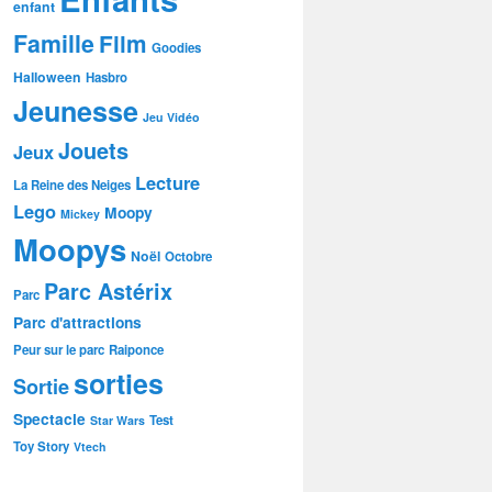
enfant
Famille
Film
Goodies
Halloween
Hasbro
Jeunesse
Jeu Vidéo
Jouets
Jeux
Lecture
La Reine des Neiges
Lego
Moopy
Mickey
Moopys
Noël
Octobre
Parc Astérix
Parc
Parc d'attractions
Peur sur le parc
Raiponce
sorties
Sortie
Spectacle
Test
Star Wars
Toy Story
Vtech