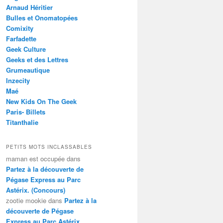
Arnaud Héritier
Bulles et Onomatopées
Comixity
Farfadette
Geek Culture
Geeks et des Lettres
Grumeautique
Inzecity
Maé
New Kids On The Geek
Paris- Billets
Titanthalie
PETITS MOTS INCLASSABLES
maman est occupée
dans
Partez à la découverte de
Pégase Express au Parc
Astérix. (Concours)
zootie mookie
dans
Partez à la
découverte de Pégase
Express au Parc Astérix.