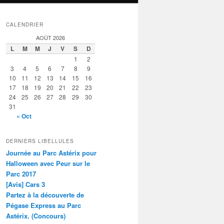
CALENDRIER
AOÛT 2026
L
M
M
J
V
S
D
1
2
3
4
5
6
7
8
9
10
11
12
13
14
15
16
17
18
19
20
21
22
23
24
25
26
27
28
29
30
31
« Oct
DERNIERS LIBELLULES
Journée au Parc Astérix pour
Halloween avec Peur sur le
Parc 2017
[Avis] Cars 3
Partez à la découverte de
Pégase Express au Parc
Astérix. (Concours)