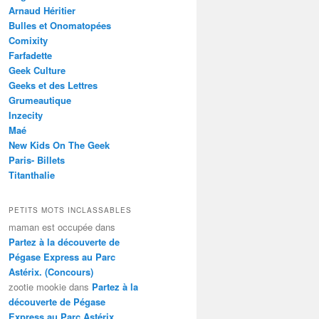
Arnaud Héritier
Bulles et Onomatopées
Comixity
Farfadette
Geek Culture
Geeks et des Lettres
Grumeautique
Inzecity
Maé
New Kids On The Geek
Paris- Billets
Titanthalie
PETITS MOTS INCLASSABLES
maman est occupée
dans
Partez à la découverte de
Pégase Express au Parc
Astérix. (Concours)
zootie mookie
dans
Partez à la
découverte de Pégase
Express au Parc Astérix.