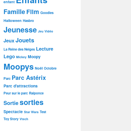
enfant
Famille
Film
Goodies
Halloween
Hasbro
Jeunesse
Jeu Vidéo
Jouets
Jeux
Lecture
La Reine des Neiges
Lego
Moopy
Mickey
Moopys
Noël
Octobre
Parc Astérix
Parc
Parc d'attractions
Peur sur le parc
Raiponce
sorties
Sortie
Spectacle
Test
Star Wars
Toy Story
Vtech