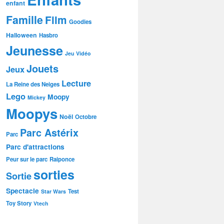
enfant
Famille
Film
Goodies
Halloween
Hasbro
Jeunesse
Jeu Vidéo
Jouets
Jeux
Lecture
La Reine des Neiges
Lego
Moopy
Mickey
Moopys
Noël
Octobre
Parc Astérix
Parc
Parc d'attractions
Peur sur le parc
Raiponce
sorties
Sortie
Spectacle
Test
Star Wars
Toy Story
Vtech