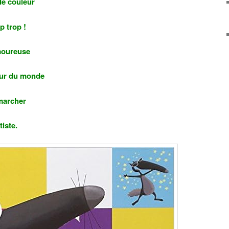
de couleur
p trop !
moureuse
tour du monde
 marcher
tiste.