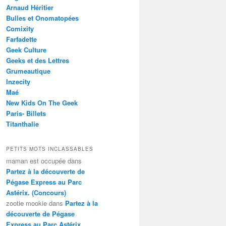
Arnaud Héritier
Bulles et Onomatopées
Comixity
Farfadette
Geek Culture
Geeks et des Lettres
Grumeautique
Inzecity
Maé
New Kids On The Geek
Paris- Billets
Titanthalie
PETITS MOTS INCLASSABLES
maman est occupée
dans
Partez à la découverte de
Pégase Express au Parc
Astérix. (Concours)
zootie mookie
dans
Partez à la
découverte de Pégase
Express au Parc Astérix.