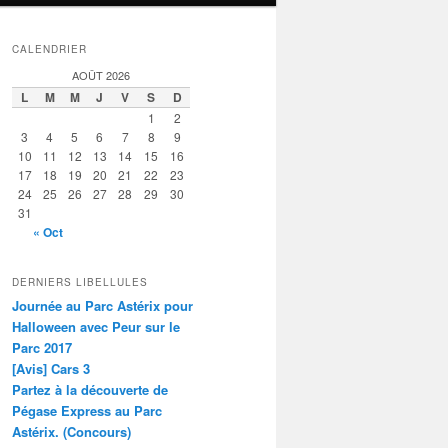
CALENDRIER
AOÛT 2026
L
M
M
J
V
S
D
1
2
3
4
5
6
7
8
9
10
11
12
13
14
15
16
17
18
19
20
21
22
23
24
25
26
27
28
29
30
31
« Oct
DERNIERS LIBELLULES
Journée au Parc Astérix pour
Halloween avec Peur sur le
Parc 2017
[Avis] Cars 3
Partez à la découverte de
Pégase Express au Parc
Astérix. (Concours)