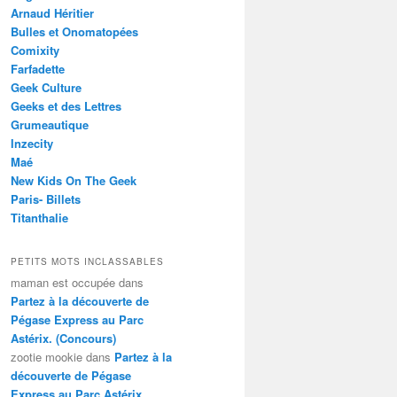
Arnaud Héritier
Bulles et Onomatopées
Comixity
Farfadette
Geek Culture
Geeks et des Lettres
Grumeautique
Inzecity
Maé
New Kids On The Geek
Paris- Billets
Titanthalie
PETITS MOTS INCLASSABLES
maman est occupée
dans
Partez à la découverte de
Pégase Express au Parc
Astérix. (Concours)
zootie mookie
dans
Partez à la
découverte de Pégase
Express au Parc Astérix.