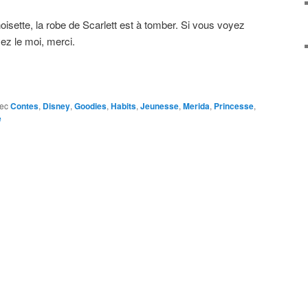
oisette, la robe de Scarlett est à tomber. Si vous voyez
ez le moi, merci.
ec
Contes
,
Disney
,
Goodies
,
Habits
,
Jeunesse
,
Merida
,
Princesse
,
e