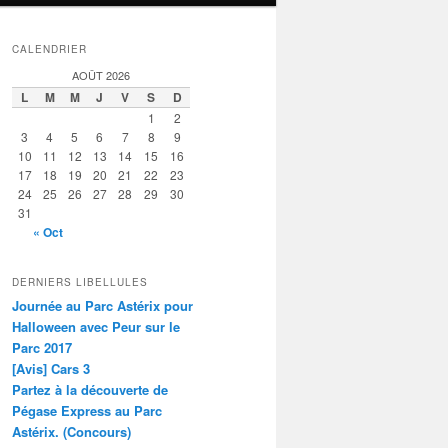
CALENDRIER
AOÛT 2026
L
M
M
J
V
S
D
1
2
3
4
5
6
7
8
9
10
11
12
13
14
15
16
17
18
19
20
21
22
23
24
25
26
27
28
29
30
31
« Oct
DERNIERS LIBELLULES
Journée au Parc Astérix pour
Halloween avec Peur sur le
Parc 2017
[Avis] Cars 3
Partez à la découverte de
Pégase Express au Parc
Astérix. (Concours)