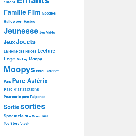
enfant
Famille
Film
Goodies
Halloween
Hasbro
Jeunesse
Jeu Vidéo
Jouets
Jeux
Lecture
La Reine des Neiges
Lego
Moopy
Mickey
Moopys
Noël
Octobre
Parc Astérix
Parc
Parc d'attractions
Peur sur le parc
Raiponce
sorties
Sortie
Spectacle
Test
Star Wars
Toy Story
Vtech