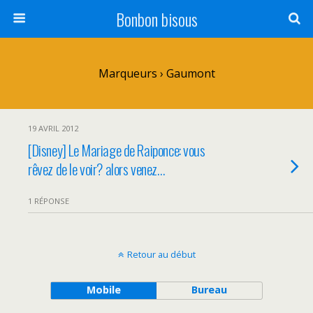
Bonbon bisous
Marqueurs › Gaumont
19 AVRIL 2012
[Disney] Le Mariage de Raiponce: vous
rêvez de le voir? alors venez…
1 RÉPONSE
Retour au début
Mobile
Bureau