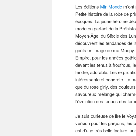
Les éditions
MiniMonde
m’ont 
Petite histoire de la robe de 
époques. La jeune héroïne décl
mode en partant de la Préhisto
Moyen-Âge, du Siècle des Lum
découvrent les tendances de l
goûts en image de ma Moopy. E
Empire, pour les années gothiq
devant les tenus à froufrous, 
tendre, adorable. Les explicat
intéressante et concrète. La 
que du rose girly, des couleur
savoureux mélange qui charme, t
l’évolution des tenues des fe
Je suis curieuse de lire le Voy
version pour les garçons, les 
est d’une très belle facture, un