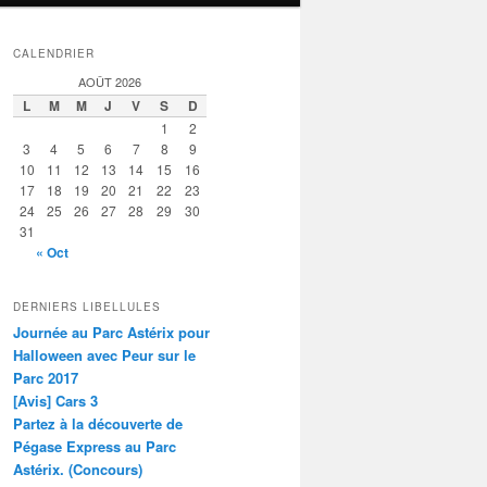
CALENDRIER
AOÛT 2026
L
M
M
J
V
S
D
1
2
3
4
5
6
7
8
9
10
11
12
13
14
15
16
17
18
19
20
21
22
23
24
25
26
27
28
29
30
31
« Oct
DERNIERS LIBELLULES
Journée au Parc Astérix pour
Halloween avec Peur sur le
Parc 2017
[Avis] Cars 3
Partez à la découverte de
Pégase Express au Parc
Astérix. (Concours)