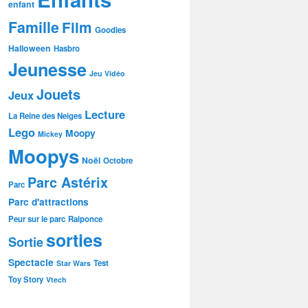
enfant
Famille
Film
Goodies
Halloween
Hasbro
Jeunesse
Jeu Vidéo
Jouets
Jeux
Lecture
La Reine des Neiges
Lego
Moopy
Mickey
Moopys
Noël
Octobre
Parc Astérix
Parc
Parc d'attractions
Peur sur le parc
Raiponce
sorties
Sortie
Spectacle
Test
Star Wars
Toy Story
Vtech