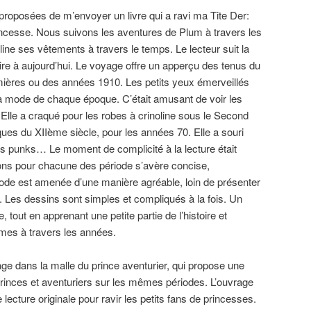
proposées de m’envoyer un livre qui a ravi ma Tite Der:
princesse. Nous suivons les aventures de Plum à travers les
ine ses vêtements à travers le temps. Le lecteur suit la
ire à aujourd’hui. Le voyage offre un apperçu des tenus du
ières ou des années 1910. Les petits yeux émerveillés
a mode de chaque époque. C’était amusant de voir les
lle a craqué pour les robes à crinoline sous le Second
ues du XIIème siècle, pour les années 70. Elle a souri
les punks… Le moment de complicité à la lecture était
ions pour chacune des période s’avère concise,
mode est amenée d’une manière agréable, loin de présenter
s. Les dessins sont simples et compliqués à la fois. Un
out en apprenant une petite partie de l’histoire et
mmes à travers les années.
age dans la malle du prince aventurier, qui propose une
princes et aventuriers sur les mêmes périodes. L’ouvrage
e lecture originale pour ravir les petits fans de princesses.