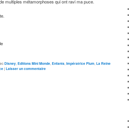
e multiples métamorphoses qui ont ravi ma puce.
te.
de
ec
Disney
,
Editions Mini Monde
,
Enfants
,
Impératrice Plum
,
La Reine
ce
|
Laisser un commentaire