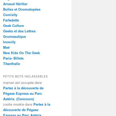
Arnaud Héritier
Bulles et Onomatopées
Comixity
Farfadette
Geek Culture
Geeks et des Lettres
Grumeautique
Inzecity
Maé
New Kids On The Geek
Paris- Billets
Titanthalie
PETITS MOTS INCLASSABLES
maman est occupée
dans
Partez à la découverte de
Pégase Express au Parc
Astérix. (Concours)
zootie mookie
dans
Partez à la
découverte de Pégase
Express au Parc Astérix.