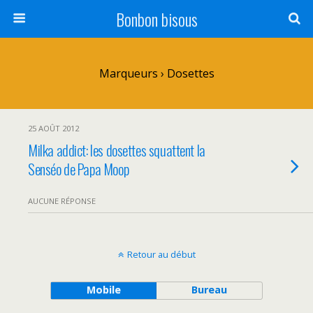
Bonbon bisous
Marqueurs › Dosettes
25 AOÛT 2012
Milka addict: les dosettes squattent la
Senséo de Papa Moop
AUCUNE RÉPONSE
Retour au début
Mobile
Bureau