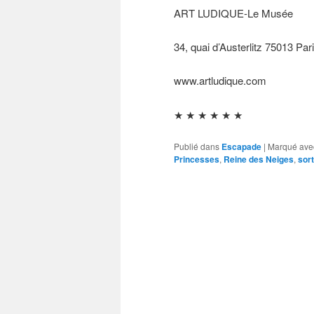
ART LUDIQUE-Le Musée
34, quai d’Austerlitz 75013 Par
www.artludique.com
★ ★ ★ ★ ★ ★
Publié dans
Escapade
|
Marqué ave
Princesses
,
Reine des Neiges
,
sort