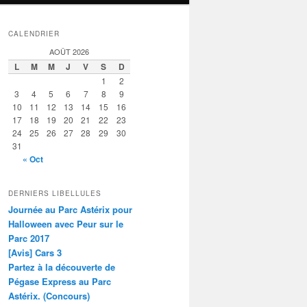
CALENDRIER
AOÛT 2026
L
M
M
J
V
S
D
1
2
3
4
5
6
7
8
9
10
11
12
13
14
15
16
17
18
19
20
21
22
23
24
25
26
27
28
29
30
31
« Oct
DERNIERS LIBELLULES
Journée au Parc Astérix pour
Halloween avec Peur sur le
Parc 2017
[Avis] Cars 3
Partez à la découverte de
Pégase Express au Parc
Astérix. (Concours)